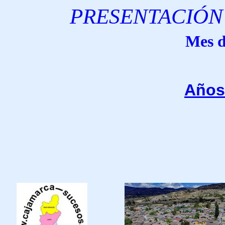
P
RESENTACIÓN
Mes d
Años
"D