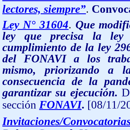
lectores, siempre”
.
Convoca
Ley N° 31604
.
Que modific
ley que precisa la ley
cumplimiento de la ley 296
del FONAVI a los traba
mismo, priorizando a l
consecuencia de la pand
garantizar su ejecución.
D
sección
FONAVI
.
[08/11/2
Invitaciones/Convocatoria