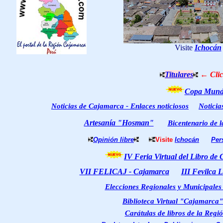
Visite
Ichocán
Titulares
← Clic
Copa Mundi
Noticias de Cajamarca - Enlaces noticiosos
Notici
Artesanía "Hosman"
Bicentenario de 
Opinión libre
Visite
Ichocán
Per
IV Feria Virtual del Libro de
VII FELICAJ -
Cajamarca
III Fevilca L
Elecciones Regionales y Municipales
Biblioteca Virtual "Cajamarca
"
Carátulas de libros de la Reg