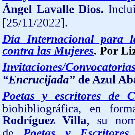
Ángel Lavalle Dios.
Inclu
[25/11/2022].
Día Internacional para l
contra las Mujeres
. Por L
Invitaciones/Convocatoria
“Encrucijada”
de Azul Ab
Poetas y escritores de 
biobibliográfica, en for
Rodríguez Villa
, su nom
de
Poetas y Escritore