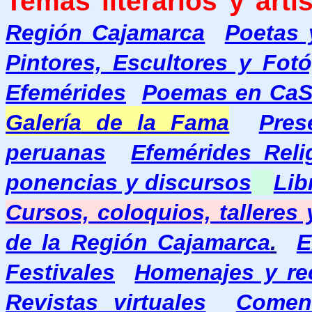
Temas literarios y artís
Región Cajamarca
Poetas 
Pintores, Escultores y Fot
Efemérides
Poemas en Ca
Galería de la Fama
Pres
peruanas
Efemérides Reli
ponencias y discursos
Lib
Cursos, coloquios, talleres
de la Región Cajamarca
.
E
Festivales
Homenajes y re
Revistas virtuales
Coment