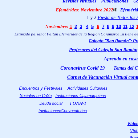
Revistas virtuales
Publicaciones
Co
Efemérides: Noviembre 2022
Efemérid
1 y 2
Fiesta de Todos los 
Noviembre
:
1
2
3
4
5
6
7
8
9
10
11
12
Estimado paisano: Faltan Efemérides de la Región Cajamarca, si tiene de 
Colegio "San Ramón": Pr
Profesores del Colegio San Ramón
Aprendo en casa
Coronavirus Covid 19
T
emas del C
Carnet de Vacunación Virtual contr
Encuentros y Festivales
Actividades Culturales
Sociales en CaSu
Instituciones Cajamarquinas
FONAVI
Deuda social
Invitaciones/Convocatorias
Víde
Víde
Suce