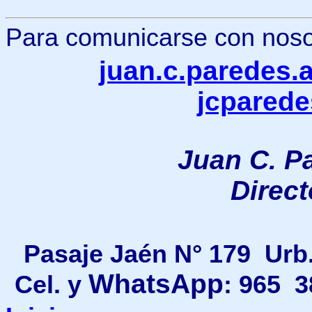
Para comunicarse con nosotr
juan.c.paredes
jcpared
Juan C. P
Direc
Pasaje Jaén N° 179 Urb
WhatsApp
Cel. y
: 965 3