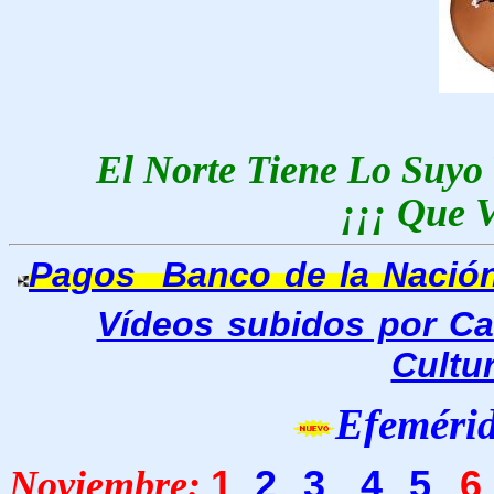
El Norte Tiene Lo Suyo
¡¡¡ Que V
Pagos Banco de la Nació
Vídeos subidos por C
Cultu
Efemérid
Noviembre
:
1
2
3
4
5
6