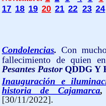
17
18
19
20
21
22
23
24
Condolencias
.
Con mucho 
fallecimiento de quien e
Pesantes Pastor
QDDG Y 
Inauguración e ilumina
historia de Cajamarca
,
[30/11/2022].