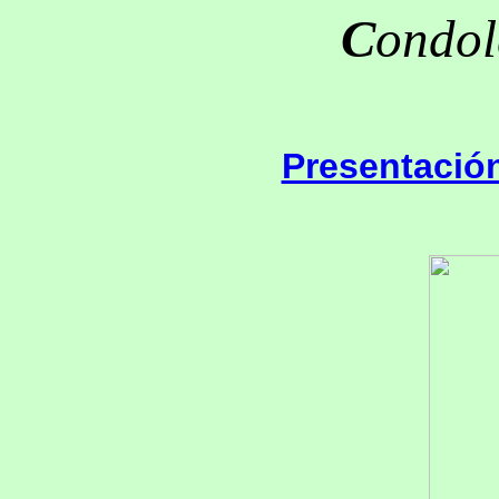
C
ondol
Presentació