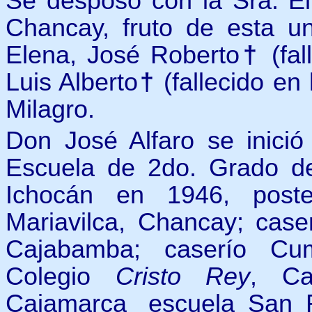
Se desposó con la Sra. Eli
Chancay, fruto de esta un
Elena, José Roberto
†
(fal
Luis Alberto
†
(fallecido en
Milagro.
Don José Alfaro se inició 
Escuela de 2do. Grado de
Ichocán en 1946, poste
Mariavilca, Chancay; case
Cajabamba; caserío Cum
Colegio
Cristo Rey
, Ca
Cajamarca¸ escuela San F