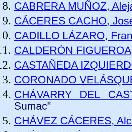
CABRERA MUÑOZ, Aleja
CÁCERES CACHO, José 
C
A
D
IL
L
O
LÁ
ZARO,
F
r
a
CALDERÓN FIGUEROA, 
CASTAÑEDA IZQUIERDO,
CORONADO VELÁSQUEZ,
CHÁVARRY DEL CASTIL
Sumac"
CHÁVEZ CÁCERES, Alcid