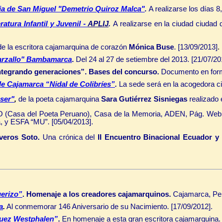
ncia de San Miguel "Demetrio Quiroz Malca"
.
A realizarse los días 
tura Infantil y Juvenil -
APLIJ
.
A realizarse en la ciudad ciudad
de la escritora cajamarquina de corazón
Mónica Buse
. [13/09/2013]
.
Barzallo" Bambamarca
.
Del 24 al 27 de setiembre del 2013. [21/07/20
tegrando generaciones”.
Bases del concurso.
Documento en form
de Cajamarca “Nidal de Colibríes”
.
La sede será en la acogedora 
 ser"
,
de la poeta cajamarquina
Sara Gutiérrez Sisniegas
realizado 
(Casa del Poeta Peruano), Casa de la Memoria, ADEN, Pág. Web
 y ESFA “MU”. [05/04/2013].
iveros Soto.
Una crónica del
II Encuentro Binacional Ecuador y
uerizo”
.
Homenaje a los creadores cajamarquinos.
Cajamarca, Per
a
.
Al conmemorar 146 Aniversario de su Nacimiento. [17/09/2012].
guez Westphalen”
.
E
n homenaje a esta gran escritora cajamarquina. 