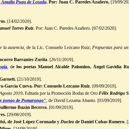
e Amalia Puga de Losada
. Por: Juan C. Paredes Azañero.
[19/09/20
ros
. [14/02/2020].
anuel Torres Ruiz
. Por: Juan C. Paredes Azañero. [07/02/2020].
e la ausencia,
de la Lic. Consuelo Lezcano Ruiz;
Propuestas para un
ocorro Barrantes Zurita
. [26/11/2019].
ogía
, d
e los poetas Manuel Alcalde Palomino, Ángel Gavidia Ru
Garnett.
[21/10/2019].
ra-García Cueva. Por: Consuelo Lezcano Ruiz
. [09/09/2019].
. Agosto 2019
.
Editada por la Promoción Bodas de Oro
Félix Rodrigo 
ca y pongo de Pomarongo
"
, de David Lezama Abanto. [03/09/2019].
uillermo Bazán Becerra
. [01/09/2019].
es.
[29/08/2019].
abú
, de José López Coronado y
Duclea
de Daniel Cubas Romero
.
[
 Mires.
[24/08/2019].