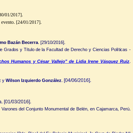
0/01/2017].
vento. [24/01/2017].
rmo Bazán Becerra
. [29/10/2016].
d
e
G
ra
do
s
y
T
ít
u
l
o de la
F
a
c
u
l
t
a
d
d
e
D
e
r
e
c
ho
y
Ci
e
n
c
i
a
s
P
o
l
ít
i
c
as -
echos Humanos y César Vallejo" de Lidia Irene Vásquez Ruiz
.
[04/06/2016].
z
y
Wilson Izquierdo González
.
. [01/03/2016].
e Varones del Conjunto Monumental de Belén, en Cajamarca, Perú.