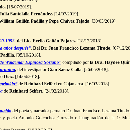
do.
[15/07/2019].
Julia Santolalla Fernández.
[14/07/2019].
illiam Guillén Padilla y Pepe Chávez Tejada.
[30/03/2019].
900-1993
.
del Lic. Evelio Gaitán Pajares.
[18/12/2018].
ta años después”
.
Del Dr. Juan Francisco Lezama Tirado
. [07/12/2
Padilla.
[05/10/2018].
a de Waldemar Espinoza Soriano”
compilado por
la Dra. Haydée Qui
marquina
,
d
el investigador
Gian Sáenz Calla
. [26/05/2018].
lo Díaz
. [14/04/2018].
mprimida”
de
Reinhard Seifert
en Cajamarca. [16/03/2018].
da
de
Reinhard Seifert
. [24/02/2018].
 pueblo
del poeta y narrador peruano Dr. Juan Francisco Lezama Tirado
or y poeta Antonio
Goicochea Cruzado
e inauguración de la 1ª Mues