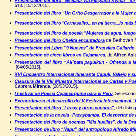
Presentación del libro “Williana ‘Ña Filisyana Kwiba’” d
613. [19/12/2015].
Presentación del libro “Un Grito Desgarrador a la Mujer d
Presentación del libro
“
Carnavalito...en mi tierra...lo más
P
resentación del libro de poesía “Mujeres de agua, fuego,
de Bethoven 
Presentación del libro
Chelita encantadora
Presentación del Libro “9 Nueves” de Fransiles Gallardo
Presentación de cinco libros en Cajamarca
,
de
Alfred Así
Presentación del libro “All´pata paguikun - Ofrenda a l
[04/05/2015].
XVI Encuentro Internacional Itinerante Capulí, Vallejo y su
Clausura de la VIII
Muestra Internacional de Cartas y P
Cabrera Miranda
. [28/03/2015].
I Festival de Poesía Cajamarquina para el Perú
. Se recono
Extraordinario el desarrollo del V Festival Internacional
Presentación del
libro "Lircay y otros cuentos"
,
del distin
Presentación de la novela "Pacaybamba. El despertar de 
P
resentación del libro de poemas "Mis huellas",
de la Dr
Presentación de libro “Ñapu” del antropólogo Alfredo Mi