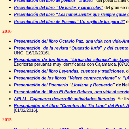
Presentaci
ón del libro de poemas "
Duclea"
del poeta Daniel
Presentación del libro "De loritos y caraccolas"
del gran esc
Presentación del libro “Los nanoCuentos que siempre quise 
Presentación del libro de Poemas “Un rayito de luz para ti”
de
2016
Presentación del libro
Octavio Paz, una vida con vida-An
Presentación de la
r
e
v
i
s
t
a “Quaestio Iuris” y del cu
e
n
t
o
U
N
C.
[16/10/2016].
P
resentación de los libros "Lírica del silencio" de 
Escritoras peruanas muy identificadas con Cajamarca. [07/10
Presentación del libro
Leyendas, cuentos y tradiciones
,
d
Presentación de los libros “Velero contracorriente” y “¡
Presentación del Poemario “Llovizna y Recuerdo”
de Nel
Presentación del libro
El Padre Rebaza, una vida al servi
APLIJ - Cajamarca desarrolló actividades literarias
.
Se lle
P
resentación del libro "Cuentos del Tío Lino" del Prof. 
[01/02/2016].
2015