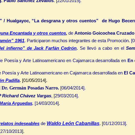
g. Pablo Sánchez Zevallos
. [22/01/2015].
” / Hualgayoc, “La desgrana y otros cuentos” de Hugo Becerr
Laguna Encantada y otros cuentos
,
de
Antonio Goicochea Cruzado
Ramón” 1961
. Participaron muchos integrantes de esta Promoción. [0
el infierno” de Jack Farfán Cedrón
.
Se llevó a cabo en el
Semi
e Poesía y Arte Latinoamericano en Cajamarca desarrollada en
En 
 Poesía y Arte Latinoamericano en Cajamarca desarrollada en
El C
én Padilla
.
[01/05/2014].
l Dr. Germán Posadas Narro.
[06/04/2014].
P Richard Chávez Vargas
,
[2
9
/03/2014].
 María Arguedas
.
[14/03/2014].
Waldo León Cabanillas
relatos indeseables
de
.
[01/12/2013].
[27/10/2013].