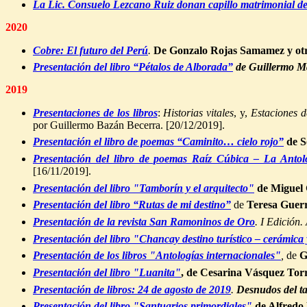
La Lic. Consuelo Lezcano Ruiz donan capillo matrimonial d
2020
Cobre: El futuro del Perú
.
De Gonzalo Rojas Samamez y ot
Presentación del libro “Pétalos de Alborada”
de Guillermo M
2019
Presentaciones de los libros
:
Historias vitales
, y,
Estaciones d
por Guillermo Bazán Becerra. [20/12/2019].
Presentación el libro de poemas
“Caminito… cielo rojo”
de S
Presentación del libro de poemas
Raíz Cúbica – La Antol
[16/11/2019].
Presentación del libro "Tamborín y el arquitecto"
de Miguel 
Presentación del libro “Rutas de mi destino”
de
Teresa Guer
Presentación de la revista San Ramoninos de Oro
. I Edición
Presentación del libro "Chancay destino turístico – cerámi
Presentación de los libros "Antologías internacionales"
,
de
G
Presentación del libro "Luanita"
, de Cesarina Vásquez Torr
Presentación de libros: 24 de agosto de 2019
.
Desnudos del t
Presentación del libro "Santuarios primordiales"
de Alfredo