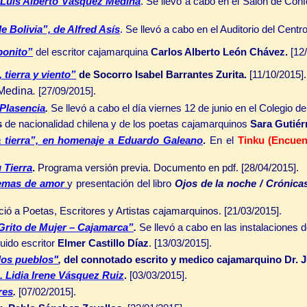
e Luis Alberto Vásquez Medina
. Se llevó a cabo en el Salón de Conf
e Bolivia”, de Alfred Asís
. Se llevó a cabo en el Auditorio del Cent
 bonito”
del escritor cajamarquina
Carlos Alberto León Chávez.
[12/
 tierra y viento”
de Socorro Isabel Barrantes Zurita.
[11/10/2015].
Medina
.
[27/09/2015].
 Plasencia
.
Se llevó a cabo el día viernes 12 de junio en el Colegio d
s
de nacionalidad chilena y de los poetas cajamarquinos
Sara Gutiér
a tierra”, en homenaje a
Eduardo Galeano
.
En el
Tinku (Encue
 Tierra
.
Programa versión previa. Documento en pdf. [28/04/2015].
oemas de amor
y presentación del libro
Ojos de la noche / Crónica
ció a Poetas, Escritores y Artistas cajamarquinos. [21/03/2015].
 “Grito de Mujer – Cajamarca”
.
Se llevó a cabo en las instalaciones 
guido escritor
Elmer Castillo Díaz
.
[13/03/2015].
los pueblos"
,
del connotado escrito y medico cajamarquino Dr.
J
a.
Lidia Irene Vásquez Ruiz
.
[03/03/2015].
res
.
[07/02/2015].