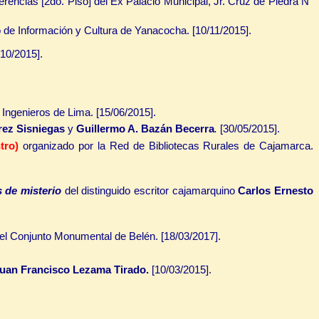
erencias [2do. Piso] del Ex Palacio Municipal, Jr. Cruz de Piedra N°
ro de Información y Cultura de Yanacocha. [10/11/2015].
10/2015].
e Ingenieros de Lima. [15/06/2015].
rez Sisniegas
y
Guillermo A. Bazán Becerra
.
[30/05/2015].
ntro)
organizado por la Red de Bibliotecas Rurales de Cajamarca.
s de misterio
del distinguido escritor cajamarquino
Carlos Ernesto
del Conjunto Monumental de Belén. [18/03/2017].
uan Francisco Lezama Tirado.
[10/03/2015].