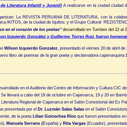
 Literatura Infantil y Juvenil)
A realizarse en la ciudad ciudad
ganizan: La REVISTA PERUANA DE LITERATURA, con la colaboración
ónica IKITOS, de la ciudad de Iquitos; y el Grupo Cultural REZISTEN
ce en el corazón de los poetas"
desarrollado en Tumbes del 22 al 2
lson Izquierdo González y Guillermo Torres Ruiz
fueron homenaj
ino
Wilson Izquierdo Gonzalez
, presentado el viernes 20 de abril de
evo libro de poemas de la gran poeta y declamadora cajamarquina
sarrollado en el Auditorio del Centro de Información y Cultura CIC d
.
Se llevará a cabo del 18 de octubre en Cajamarca, 19 y 20 en Bamb
iteratura Regional de Cajamarca en el Salón Consistorial del Ex Pa
fue presentada por el
Dr. Luzmán Salas Salas
en el Salón Consistori
ente, de la poeta
Lilian Goicochea Ríos
que fueron presentados en 
ú),
Manuela Serrano
(
España)
y
Rita Vargas
(Ecuador), presentada