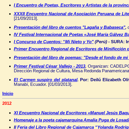
I Encuentro de Poetas, Escritores y Artistas de la provi
XXXII Encuentro Nacional de Asociación Peruana de Litera
[21/09/2013].
Presentación del libro de cuentos "Lagaña y Babaseca"
,
IV Festival Internacional de Poetas «José María Gálvez 
I Concurso de Cuentos: “Mi Nieto y Yo"
(Perú)
-
SURA: In
Primer Encuentro Regional de Escritores de Minificción 
Presentación del libro de poemas: "Desde el fondo de mi
Primer Festival César Vallejo - 2013
.
Organizan:
CADELPO 
Dirección Regional de Cultura, Mesa Redonda Panamericana,
El Carmen suspiro del platanal
.
Por:
Deilú Elizabeth Ol
Manabí, Ecuador.
[01/03/2013].
Inicio
2012
XI Encuentro Nacional de Escritores «Manuel Jesús Baq
Homenaje a la poeta cajamarquina Amalia Puga de Losad
I
I Feria del Libro Regional de Cajamarca “Yolanda Rodrí