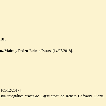
018].
roz Malca
y
Pedro Jacinto Pazos
. [14/07/2018].
.
[05/12/2017].
tra fotográfica “
Aves de Cajamarca
” de Renato Chávarry Gionti
.