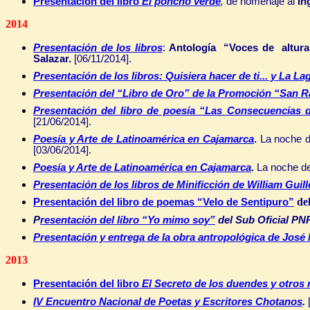
P
resentación del libro
El poncho verde
,
de homenaje al
In
2014
Presentación de los libros
:
Antología “Voces de altura
Salazar.
[06/11/2014].
Presentación de los libros: Quisiera hacer de ti... y La 
Presentación del “Libro de Oro” de la Promoción “San 
Presentación del libro de poesía “Las Consecuencias d
[21/06/2014].
Poesía y Arte de Latinoamérica en Cajamarca
.
La noche d
[03/06/2014].
Poesía y Arte de Latinoamérica en Cajamarca
.
La noche de
Presentación de los libros de Minificción de William Guill
de
P
resentación del libro de poemas “Velo de Sentipuro”
P
resentación del libro “Yo mimo soy”
del Sub Oficial PN
P
resentación y entrega de la obra antropológica de José
2013
Presentación del libro
El Secreto de los duendes y otros 
IV Encuentro Nacional de Poetas y Escritores Chotanos
.