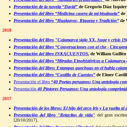
Presentación de la novela “David”
de
Gregorio Díaz Izquier
Presentación del libro “Medicina casera de mi bisabuela”
de
Presentación del libro “Hualgayoc, Riqueza y Tradición”
de
W
2018
Presentación del libro "Cajamarca siglo XX. Auge y crisis 1
Presentación del libro “Conversaciones con el che - Cincuen
Presentación del libro INKACUENTOS
,
de William Guillén 
Presentación del libro “Miradas Etnohistóricas a Cajamarc
Presentación del libro: Estampas quechuas en el habla caja
Presentación del libro “Castillo de Cuentos”
de Elmer Castil
Presentación el libro
“40 Poetas peruanos: Una antología co
P
resentación
40 Pintores Peruanos: Una antología comprimi
2017
Presentación de los libros:
El hijo del arco iris y La vuelta al
Presentación del libro "Retacitos de vida"
del gran escrit
[20/10/2017].