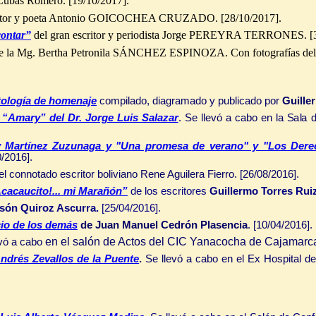
 Cubas Romero.
[19/10/2017].
ritor y poeta Antonio GOICOCHEA CRUZADO. [28/10/2017].
contar”
del gran escritor y periodista Jorge PEREYRA TERRONES. [3
 la Mg. Bertha Petronila SÁNCHEZ ESPINOZA. Con fotografías del e
tología de homenaje
compilado, diagramado y publicado por
Guille
S
a
l
a
“Amary” del Dr. Jorge Luis Salazar
. Se llevó a cabo en la
Lucy Martínez Zuzunaga y "Una promesa de verano" y "Los Der
/2016].
el connotado escritor boliviano Rene Aguilera Fierro. [26/08/2016].
Acacaucito!... mi Marañón”
de los escritores
Guillermo Torres Rui
són Quiroz Ascurra.
[25/04/2016].
cio de los demás
de Juan Manuel Cedrón Plasencia
. [10/04/2016].
en el salón de Actos del CIC Yanacocha de Cajamarca
vó a cabo
Andrés Zevallos de la Puente
.
Se llevó a cabo en el Ex Hospital d