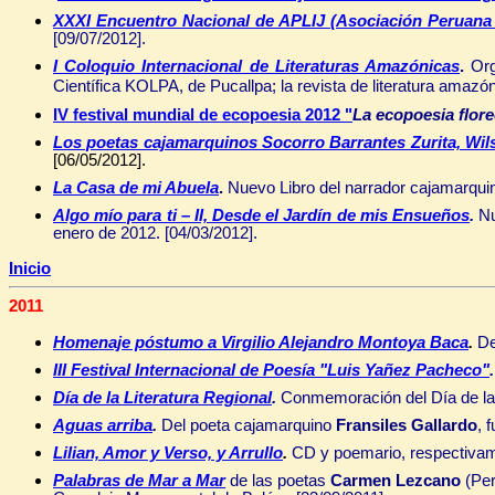
XXXI Encuentro Nacional de APLIJ (Asociación Peruana de
[09/07/2012].
I Coloquio Internacional de Literaturas Amazónicas
.
Or
Científica KOLPA, de Pucallpa; la revista de literatura amaz
IV festival mundial de ecopoesia 2012
"
La ecopoesia flore
Los poetas cajamarquinos
Socorro Barrantes Zurita, Wi
[06/05/2012].
La Casa de mi Abuela
.
Nuevo
Libro del narrador cajamarqu
Algo mío para ti – II, Desde el Jardín de mis Ensueños
.
Nu
enero de 2012. [04/03/2012].
Inicio
2011
Homenaje póstumo a Virgilio Alejandro Montoya Baca
.
De
III Festival Internacional de Poesía "Luis Yañez Pacheco"
Día de la Literatura Regional
.
Conmemoración del Día de la L
Aguas arriba
.
Del poeta cajamarquino
Fransiles Gallardo
, 
Lilian, Amor y Verso, y Arrullo
.
CD y poemario, respectivam
Palabras de Mar a Mar
de las poetas
Carmen Lezcano
(Per