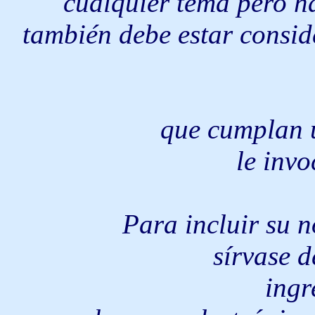
cualquier tema pero h
también debe estar consid
que cumplan u
le inv
Para incluir su 
s
írvase d
ingr