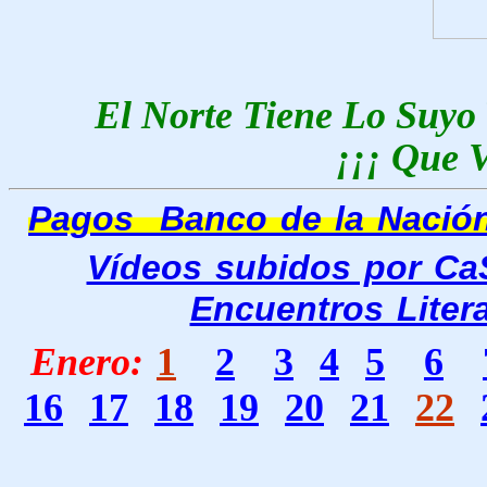
El Norte Tiene Lo Suyo
¡¡¡ Que V
Pagos Banco de la Nació
Vídeos subidos por Ca
Encuentros Litera
Enero
:
1
2
3
4
5
6
16
17
18
19
20
21
22