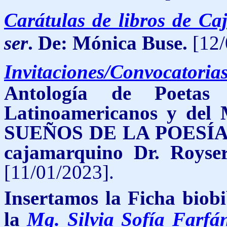
Carátulas de libros de C
ser
.
De: Mónica Buse.
[12/
Invitaciones/Convocatoria
Antología de Poetas 
Latinoamericanos y d
SUEÑOS DE LA POESÍA", c
cajamarquino Dr. Royse
[11/01/2023].
Insertamos la Ficha biobi
la
Mg. Silvia Sofía Farfá