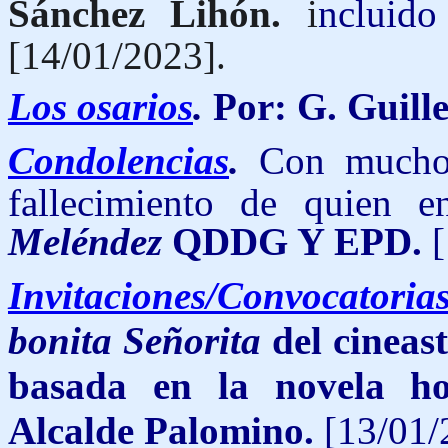
Sánchez Lihón.
i
ncluid
[14/01/2023].
Los osarios
.
Por: G. Guill
Condolencias
.
Con mucho 
fallecimiento de quien 
Meléndez
QDDG Y EPD.
Invitaciones/Convocatoria
bonita Señorita
del cineas
basada en la novela h
Alcalde Palomino.
[13/01/