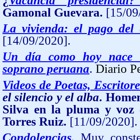
¿
Vacancia presidencia
Gamonal Guevara.
[15/09
La vivienda: el pago del 
[14/09/2020].
Un día como hoy nace 
soprano peruana
.
Diario P
Videos de Poetas, Escritor
el silencio y el alba
. Homen
Silva en la pluma y voz 
Torres Ruiz.
[11/09/2020].
Condolencias
.
Muy const