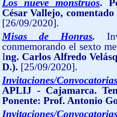
Los nueve monstruos
. P
César Vallejo, comentado
[26/09/2020].
Misas de Honras
.
I
conmemorando el sexto mes 
I
ng. Carlos Alfredo Velá
D.).
[25/09/2020].
Invitaciones/Convocatoria
APLIJ - Cajamarca
. Te
Ponente: Prof. Antonio G
Invitaciones/Convocatoria