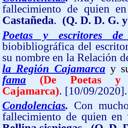
fallecimiento de
quien en
Castañeda
.
(Q. D. D. G. y 
Poetas y escritores de
biobibliográfica del escrit
su nombre en la Relación d
la Región Cajamarca
y s
fama
(De Poetas y 
Cajamarca)
. [10/09/2020].
Condolencias
.
Con much
fallecimiento de
quien en 
(Q. D. D.