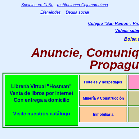
Sociales en CaSu
Instituciones Cajamarquinas
Efemérides
Deuda social
Colegio "San Ramón": Pr
Vídeos subi
Bolsa 
Anuncie, Comuniq
Propague
Hoteles y hospedajes
Librería Virtual "Hosman"
Venta de libros por Internet
Minería y Construcción
Con entrega a domicilio
Visite nuestros catálogo
Inmobiliaria