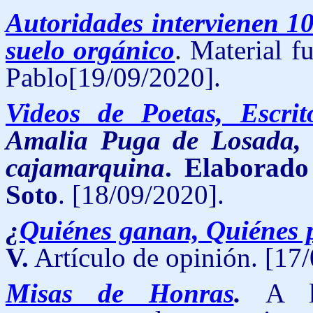
Autoridades intervienen 1
suelo orgánico
.
Material fu
Pablo
[19/09/2020].
Videos de Poetas, Escri
Amalia Puga de Losada, v
cajamarquina
. Elaborado
Soto
.
[18/09/2020].
¿
Quiénes ganan, Quiénes 
V.
Artículo de opinión. [17
Misas de Honras
.
A l