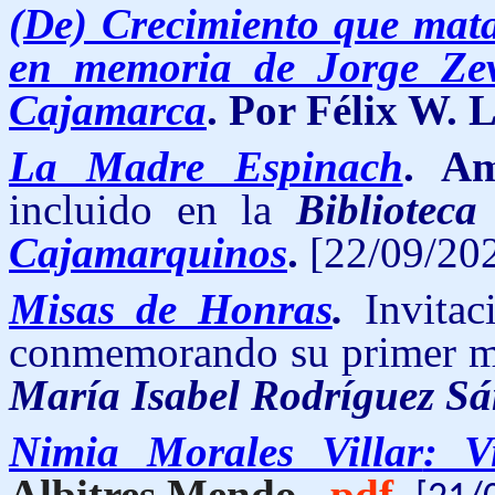
(De) Crecimiento que mata,
en memoria de Jorge Zeva
Cajamarca
. Por Félix W.
La Madre Espinach
. A
incluido en la
Biblioteca
Cajamarquinos
.
[22/09/202
Misas de Honras
.
Invitac
conmemorando su primer me
María Isabel Rodríguez S
Nimia Morales Villar
: V
Albitres Mendo.
p
d
f
.