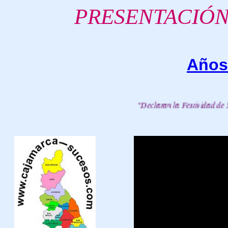
P
RESENTACIÓN
Años
"Declaran la Festividad de San Isi