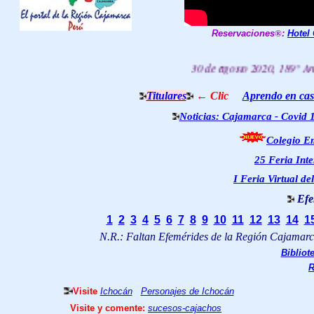
Reservaciones
®
:
Hotel
30 de agosto 2020, 189° Aniversario 
Titulares
← Clic
Aprendo en ca
Noticias: Cajamarca - Covid 
Colegio E
25 Feria Int
I Feria Virtual d
Efe
1
2
3
4
5
6
7
8
9
10
11
12
13
14
1
N.R.: Faltan Efemérides de la Región Cajamarca
Bibliot
R
Visite
Ichocán
Personajes de Ichocán
Visite y comente:
sucesos-cajachos