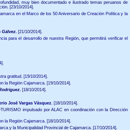
rofundidad, muy bien documentado e ilustrado temas peruanos de
ción. [23/10/2014].
marca en el Marco de los 50 Aniversario de Creación Política y la
s Gálvez.
[21/10/2014].
ia para el desarrollo de nuestra Región, que permitirá verificar el
4].
ra gratitud. [19/10/2014].
con la Región Cajamarca.
[19/10/2014].
 Rodríguez.
[18/10/2014].
erio José Vargas Vásquez
.
[18/10/2014].
ROTURISMO impulsado por ALAC en coordinación con la Dirección
con la Región Cajamarca.
[18/10/2014].
rca y la Municipalidad Provincial de Cajamarca. [17/10/2014].