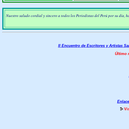
Nuestro saludo cordial y sincero a todos los Periodistas del Perú por su día,
II Encuentro de Escritores y Artistas 
Último 
Enlace
Vi