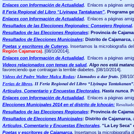
Enlaces con Información de Actualidad
.
Enlaces a páginas amig
II Feria Regional del Libro “Liyinapa Tantakanan”
.
Programa ge
Enlaces con Información de Actualidad
.
Enlaces a páginas amig
Resultados de las Elecciones Regionales: Consejero Regional
Resultados de las Elecciones Regionales
:
Provincia de Cajama
Resultados de Elecciones Municipales
:
Distrito de Cajamarca,
Poetas y escritores de Cutervo
.
Insertamos la microbiografía de
Región Cajamarca)
. [08/10/2014].
Enlaces con Información de Actualidad
.
Enlaces a páginas amig
Videos relacionados con temas de salud
.
Algo nos está matan
favoreciendo que contraigan la terrible diabetes. [08/10/2014].
Vídeos del Padre Walter Malca Rodas
:
Llamados a dar fruto.
[08/10/
Ferias de libros
.
II Feria Regional del Libro “Liyinapa Tantakanan”
Artículos, Comentario y Encuestas Electorales
. Hasta nunca.
Po
Enlaces con Información de Actualidad
.
Enlaces a páginas amig
Elecciones Municipales 2014 en el distrito de Ichocán:
Resultados
Resultados de las Elecciones Regionales
:
Provincia de Cajama
Resultados de Elecciones Municipales
:
Distrito de Cajamarca,
Artículos, Comentario y Encuestas Electorales
.
“La Ley Seca”
Poetas y escritores de Cajamarca
.
Insertamos la microbiografía d