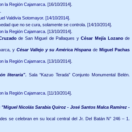
con la Región Cajamarca.
[16/10/2014].
.
el Valdivia Sotomayor.
[14/10/2014].
dad que no se cura, solamente se controla. [14/10/2014].
con la Región Cajamarca.
[13/10/2014].
 Cruzado
de San Miguel de Pallaques y
César Mejía Lozano
de
marca, y
César Vallejo y su América Hispana
de
Miguel Pachas
con la Región Cajamarca.
[13/10/2014].
n literaria”.
Sala “Kazuo Terada” Conjunto Monumental Belén.
con la Región Cajamarca.
[11/10/2014].
s "Miguel Nicolás Sarabia Quiroz - José Santos Malca Ramírez -
des se celebran en su local central del Jr. Del Batán N° 246 – 1.