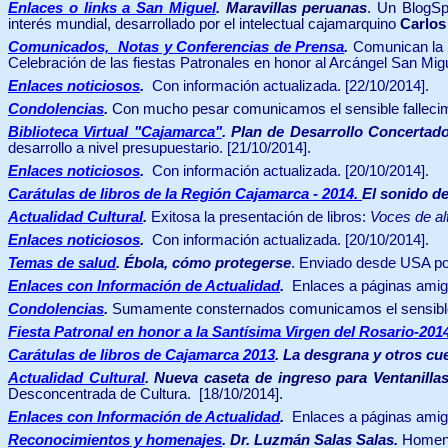
Enlaces o links a San Miguel
.
Maravillas peruanas
. Un BlogSp
interés mundial, desarrollado por el intelectual cajamarquino
Carlos
Comunicados, Notas y Conferencias de Prensa
.
Comunican la t
Celebración
de las fiestas Patronales en honor al Arcángel San Mig
Enlaces noticiosos
.
Con información actualizada.
[22/10/2014].
Condolencias
.
Con mucho pesar
comunicamos el sensible fallecim
Biblioteca Virtual "Cajamarca
"
.
Plan de Desarrollo Concertado
desarrollo a nivel presupuestario. [21/10/2014].
Enlaces noticiosos
.
Con información actualizada.
[20/10/2014].
Carátulas de libros de la Región Cajamarca - 2014
.
El sonido de
Actualidad Cultural
.
Exitosa la presentación de libros:
Voces de al
Enlaces noticiosos
.
Con información actualizada.
[20/10/2014].
Temas de
salud
.
Ébola, cómo protegerse
. Enviado desde USA po
Enlaces con Información de Actualidad
.
Enlaces a páginas amig
Condolencias
.
Sumamente consternados comunicamos el sensible f
Fiesta Patronal en honor a la Santísima Virgen del Rosario-201
Carátulas de libros de Cajamarca 2013
.
La desgrana y otros cu
Actualidad Cultural
.
Nueva caseta de ingreso para Ventanilla
Desconcentrada de Cultura.
[18/10/2014].
Enlaces con Información de Actualidad
.
Enlaces a páginas amig
Reconocimientos y homenajes
.
Dr. Luzmán Salas Salas.
Homena