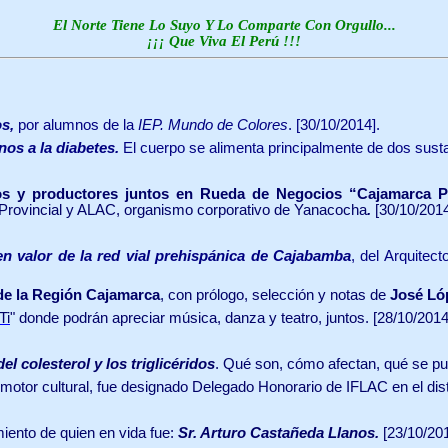
El Norte Tiene Lo Suyo Y Lo Comparte Con Orgullo...
¡¡¡ Que Viva El Perú !!!
os
,
por alumnos de la
IEP. Mundo de Colores
. [30/10/2014].
nos a
la diabetes.
El cuerpo se alimenta principalmente de dos sust
os y productores juntos en Rueda de Negocios “Cajamarca 
d Provincial y ALAC, organismo corporativo de Yanacocha
.
[30/10/2014
en valor de la red vial prehispánica de Cajabamba
, del Arquitec
 de la Región Cajamarca
, con prólogo, selección y notas de
José Ló
Ti
" donde podrán apreciar música, danza y teatro, juntos.
[28/10/2014
l colesterol y los triglicéridos
. Qué son, cómo afectan, qué se pu
romotor cultural, fue designado Delegado Honorario de IFLAC en el dis
iento de quien en vida fue:
Sr. Arturo Castañeda Llanos.
[23/10/201