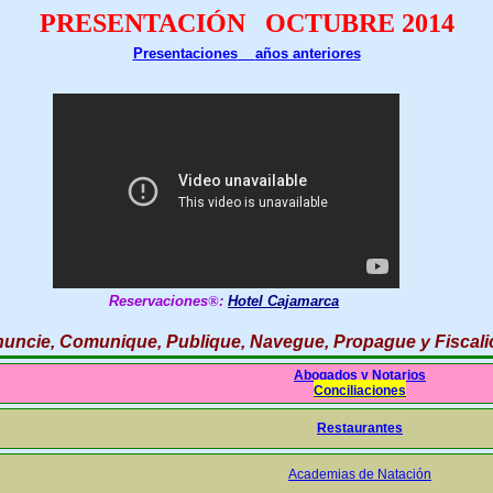
PRESENTACIÓN OCTUBRE 2014
Presentaciones
años anteriores
Reservaciones
®
:
Hotel Cajamarca
uncie, Comunique, Publique, Navegue, Propague y Fiscali
Abogados y Notarios
Conciliaciones
Restaurantes
Academias de Natación