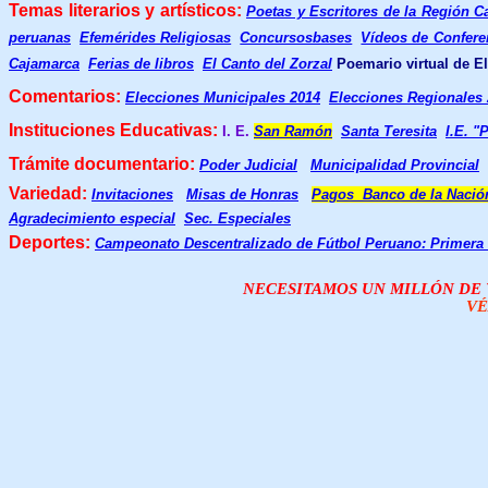
Temas literarios y artísticos:
Poetas y Escritores de la Región C
peruanas
Efemérides Religiosas
Concursosbases
Vídeos de Confere
Cajamarca
Ferias de libros
El Canto del Zorzal
Poemario virtual de El
Comentarios:
Elecciones Municipales 2014
Elecciones Regionales
Instituciones Educativas:
I. E.
San Ramón
Santa Teresita
I.E. "
Trámite documentario:
Poder Judicial
Municipalidad Provincial
Variedad:
Invitaciones
Misas de Honras
Pagos Banco de la Nació
Agradecimiento especial
Sec. Especiales
Deportes:
Campeonato Descentralizado de Fútbol Peruano: Primera
NECESITAMOS UN MILLÓN DE V
VÉ