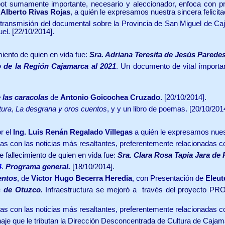
ot sumamente importante, necesario y aleccionador, enfoca con p
 Alberto Rivas Rojas
, a quién le expresamos nuestra sincera felicita
ransmisión del documental sobre la Provincia de San Miguel de Caja
uel
.
[22/10/2014].
iento de quien en vida fue:
Sra. Adriana Teresita de Jesús Parede
 de la Región Cajamarca al 2021
. Un documento de vital importanc
 las caracolas
de
Antonio Goicochea Cruzado.
[20/10/2014].
tura
,
La desgrana y oros cuentos
, y y un libro de poemas. [20/10/201
r el
Ing. Luis Renán Regalado Villegas
a quién le expresamos nuest
as con las noticias más resaltantes, preferentemente relacionadas 
allecimiento de quien en vida fue:
Sra. Clara Rosa Tapia Jara de
4
.
Programa general.
[18/10/2014].
entos
, de
Víctor Hugo Becerra Heredia
, con Presentación de
Eleut
s de Otuzco.
Infraestructura se mejoró a través del proyecto P
as con las noticias más resaltantes, preferentemente relacionadas 
je que le tributan la Dirección Desconcentrada de Cultura de Cajama