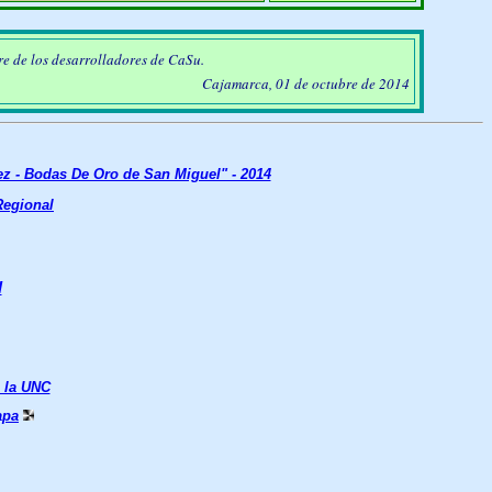
re de los desarrolladores de CaSu.
Cajamarca, 01 de octubre de 2014
ez - Bodas De Oro de San Miguel" - 2014
Regional
l
a la UNC
apa