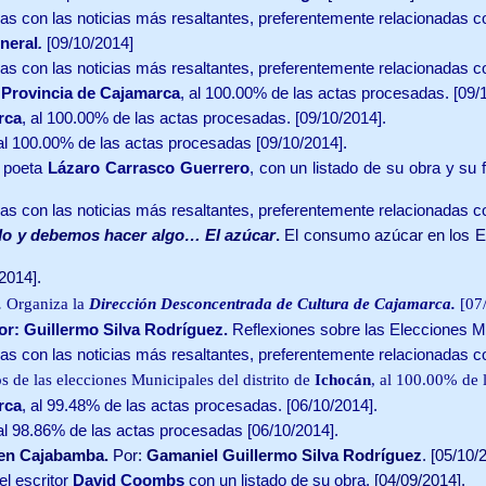
as con las noticias más resaltantes, preferentemente relacionadas 
neral
.
[09/10/2014]
as con las noticias más resaltantes, preferentemente relacionadas 
.
Provincia de Cajamarca
, al 100.00% de las actas procesadas. [09/
rca
, al 100.00% de las actas procesadas. [09/10/2014].
al 100.00% de las actas procesadas [09/10/2014].
l poeta
Lázaro Carrasco Guerrero
, con un listado de su obra y
su
as con las noticias más resaltantes, preferentemente relacionadas 
do y debemos hacer algo… El azúcar
.
El consumo azúcar en los E
2014].
.
Organiza la
Dirección Desconcentrada de Cultura de Cajamarca.
[07
r: Guillermo Silva Rodríguez.
Reflexiones sobre las Elecciones 
as con las noticias más resaltantes, preferentemente relacionadas 
 de las elecciones Municipales del distrito de
Ichocán
, al 100.00% de 
rca
, al 99.48% de las actas procesadas. [06/10/2014].
al 98.86% de las actas procesadas [06/10/2014].
 en Cajabamba.
Por:
Gamaniel Guillermo Silva Rodríguez
. [05/10/
el escritor
David Coombs
con un listado de su obra.
[04/09/2014].