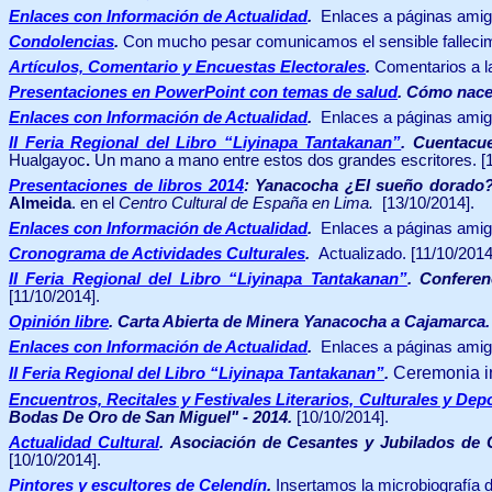
Enlaces con Información de Actualidad
.
Enlaces a páginas amig
Condolencias
.
Con mucho pesar comunicamos el sensible fallecimi
Artículos, Comentario y Encuestas Electorales
.
Comentarios a l
Presentaciones en PowerPoint con temas de salud
. Cómo nace
Enlaces con Información de Actualidad
.
Enlaces a páginas amig
II Feria Regional del Libro “Liyinapa Tantakanan”
.
Cuentacu
Hualgayoc
.
Un mano a mano entre estos dos grandes escritores. [1
Presentaciones de libros 2014
:
Yanacocha ¿El sueño dorado?
Almeida
. en el
Centro Cultural de España en Lima.
[13/10/2014].
Enlaces con Información de Actualidad
.
Enlaces a páginas amig
Cronograma de Actividades Culturales
.
Actualizado.
[11/10/2014
II Feria Regional del Libro “Liyinapa Tantakanan”
.
Conferenc
[11/10/2014].
Opinión libre
. Carta Abierta de Minera Yanacocha a Cajamarca
Enlaces con Información de Actualidad
.
Enlaces a páginas amig
Ceremonia i
II Feria Regional del Libro “Liyinapa Tantakanan”
.
Encuentros, Recitales y Festivales Literarios, Culturales y Dep
Bodas De Oro de San Miguel" - 2014.
[10/10/2014].
Actualidad Cultural
.
Asociación de Cesantes y Jubilados de 
[10/10/2014].
Pintores y escultores de Celendín
.
Insertamos la microbiografía d