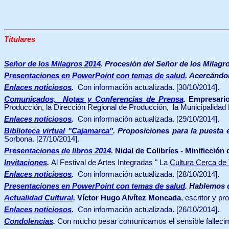
Titulares
Señor de los Milagros 2014
.
Procesión del Señor de los Milagr
Presentaciones en PowerPoint con temas de salud
.
Acercándo
Enlaces noticiosos
.
Con información actualizada.
[30/10/2014].
Comunicados, Notas y Conferencias de Prensa
.
Empresari
Producción, la Dirección Regional de Producción, la Municipalida
Enlaces noticiosos
.
Con información actualizada.
[29/10/2014].
Biblioteca virtual "Cajamarca"
.
Proposiciones para la puesta 
Sorbona. [27/10/2014].
Presentaciones de libros 2014
.
Nidal de Colibríes - Minificción
Invitaciones
.
Al
Festival de Artes Integradas " La
Cultura Cerca de 
Enlaces noticiosos
.
Con información actualizada.
[28/10/2014].
Presentaciones en PowerPoint con temas de salud
.
Hablemos de
Actualidad Cultural
.
Víctor Hugo Alvítez Moncada
, escritor y p
Enlaces noticiosos
.
Con información actualizada.
[26/10/2014].
Condolencias
.
Con mucho pesar
comunicamos el sensible fallecim