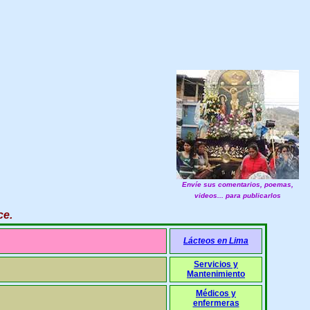
Envíe sus comentarios, poemas,
videos... para publicarlos
ce
.
Lácteos en Lima
Servicios y
Mantenimiento
Médicos y
enfermeras