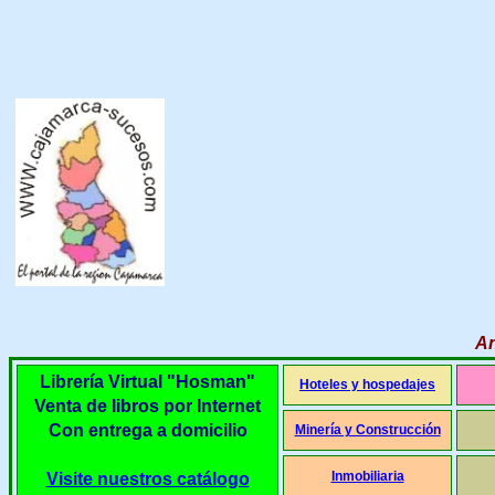
An
Librería Virtual "Hosman"
Hoteles y hospedajes
Venta de libros por Internet
Con entrega a domicilio
Minería y Construcción
Inmobiliaria
Visite nuestros catálogo