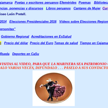
ajamarca
Poetas y escritores peruanos
Efemérides
Poemas
Bibliotec
ncias, ponencias y discursos
Libros peruanos
Cantares de Mujer
Cur
iseo León Pretell.
 2014
Elecciones Presidenciales 2016
Vídeos sobre Elecciones Region
Personitas"
Gobierno Regional
Acreditaciones en EsSalud
n
Precio del dólar
Precio del Euro
Temas de salud
Tiempo en Cajama
 Rueda
Deportes en CaSu
ISITAS AL VIDEO, PARA QUE LA MARINERA SEA PATRIMONI
ALO VARIAS VECES, DIFÚNDALO . . . PÁSELO A SUS CONTACTOS