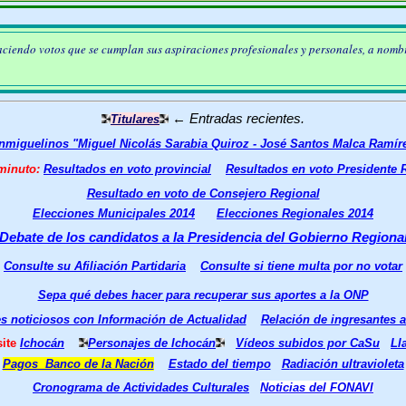
 haciendo votos que se cumplan sus aspiraciones profesionales y personales, a nomb
←
Entradas recientes.
Titulares
Sanmiguelinos "Miguel Nicolás Sarabia Quiroz - José Santos Malca Ramír
minuto:
Resultados en voto provincial
Resultados en voto Presidente 
Resultado en voto de Consejero Regional
Elecciones Municipales 2014
Elecciones Regionales 2014
Debate de los candidatos a la Presidencia del Gobierno Regiona
Consulte su Afiliación Partidaria
Consulte si tiene multa por no votar
Sepa qué debes hacer para recuperar sus aportes a la ONP
s noticiosos con Información de Actualidad
Relación de ingresantes 
site
Ichocán
Personajes de Ichocán
Vídeos subidos por CaSu
Ll
Pagos Banco de la Nación
Estado del tiempo
R
adiación ultravioleta
Cronograma de Actividades Culturales
Noticias del FONAVI