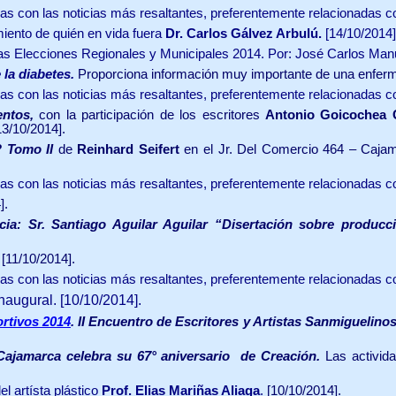
as con las noticias más resaltantes, preferentemente relacionadas 
ento de quién en vida fuera
Dr. Carlos Gálvez Arbulú.
[14/10/2014]
as Elecciones Regionales y Municipales 2014.
Por:
José Carlos Manu
 la diabetes.
Proporciona información muy importante de una enferme
as con las noticias más resaltantes, preferentemente relacionadas 
entos,
con la participación de los escritores
Antonio Goicochea
3/10/2014].
 Tomo II
de
Reinhard Seifert
en el Jr. Del Comercio 464 – Caja
as con las noticias más resaltantes, preferentemente relacionadas 
].
ia: Sr. Santiago Aguilar Aguilar “Disertación sobre producció
.
[11/10/2014].
as con las noticias más resaltantes, preferentemente relacionadas 
naugural.
[10/10/2014].
ortivos 2014
.
II Encuentro de Escritores y Artistas Sanmiguelino
Cajamarca celebra su 67° aniversario de Creación.
Las activida
el artísta plástico
Prof.
Elias Mariñas Aliaga
.
[10/10/2014].