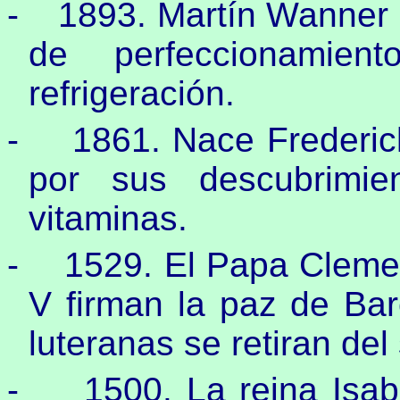
-
1893. Martín Wanner p
de perfeccionamie
refrigeración.
-
1861. Nace Frederi
por sus descubrimie
vitaminas.
-
1529. El Papa Clemen
V firman la paz de Bar
luteranas se retiran del
-
1500. La reina Isab