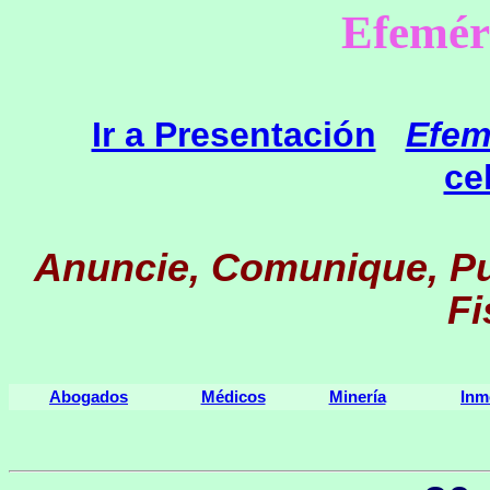
Efemér
Ir a Presentación
Efem
ce
Anuncie, Comunique, Pu
Fi
Abogados
Médicos
Minería
Inm