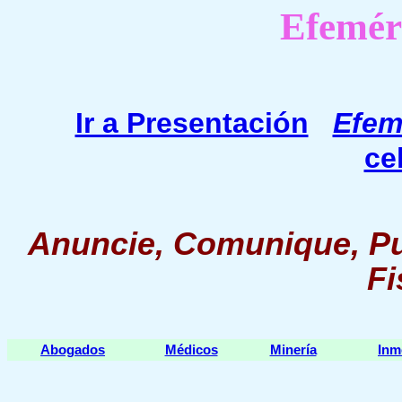
Efemér
Ir a Presentación
Efem
ce
Anuncie, Comunique, Pu
Fi
Abogados
Médicos
Minería
Inm