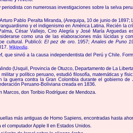
y periodista con numerosas investigaciones sobre la selva pe
Arturo Pablo Peralta Miranda, (
Arequipa, 10 de junio de 1897;
vanguardismo y el indigenismo en América Latina. Recién la crít
 Palma, César Vallejo, Ciro Alegría y José María Arguedas e
iderarse como una de las elaboraciones más lúcidas y comple
oe cultural. Publicó:
El pez de oro
. 1957;
Anales de Puno 1
2017.
Wikipedia
.
f, que sirvió a la causa independentista del Perú y Chile. Form
lindo
(
Usquil
,
Provincia de Otuzco
,
Departamento de La Libert
 militar y político peruano, estudió
filosofía, matemáticas y físi
n la guerra contra la Gran Colombia durante el gobierno de
ederación Peruano-Boliviana creada en 1836
.
n Marcos, don Toribio Rodríguez de Mendoza.
huellas más antiguas de Homo Sapiens, encontradas hasta ahor
 el computador Apple II en Estados Unidos.