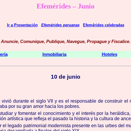
Efemérides – Junio
Ir a Presentación
Efemérides peruanas
Efemérides celebradas
Anuncie, Comunique, Publique, Navegue, Propague y Fiscalice
.
ería
Inmobiliaria
Hoteles
10 de junio
 vivió durante el siglo VII y es el responsable de construir e
aba por su gran amor hacia los pobres.
tudiar y fomentar el conocimiento y el interés por la heráldic
artística que refleja el pasado la historia y la cultura de ances
r el legado patrimonial modernista presente en las urbes del
aria desarrollada a finales del siglo XIX.