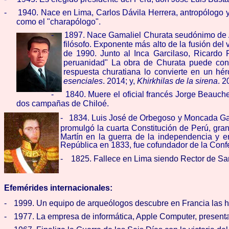
-
1940. Nace en Lima, Carlos Dávila Herrera, antropólogo 
como el "charapólogo".
-
1897. Nace
Gamaliel Churata
seudónimo de
filósofo. Exponente más alto de la fusión del
de 1990. Junto al Inca Garcilaso, Ricardo
peruanidad" La obra de Churata puede cons
respuesta churatiana lo convierte en un hér
esenciales
. 2014; y,
Khirkhilas de la sirena
. 
-
1840. Muere el oficial francés Jorge Beauche
dos campañas de Chiloé.
-
1834.
Luis José de Orbegoso y Moncada Ga
promulg
ó
la cuarta Constitución de Perú,
gran
Martín en la guerra de la independencia y e
República en 1833
,
fue
cofundador de la Conf
- 1825. Fallece en Lima siendo Rector de Sa
Efemérides internacionales:
-
1999. Un equipo de arqueólogos descubre en Francia las 
-
1977. La empresa de informática, Apple Computer, presenta