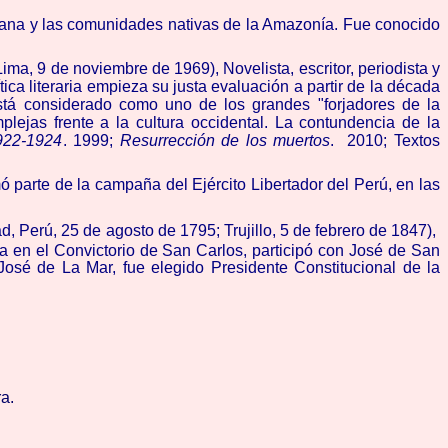
ruana y las comunidades nativas de la Amazonía. Fue conocido
 Lima, 9 de noviembre de 1969),
Novelista, escritor, periodista y
ica literaria empieza su justa evaluación a partir de la década
stá considerado como uno de los grandes "forjadores de la
jas frente a la cultura occidental. La contundencia de la
922-1924
. 1999;
Resurrección de los muertos
. 2010; Textos
ó parte de la campaña del Ejército Libertador del Perú, en las
ad
,
Perú
,
25 de agosto
de
1795
;
Trujillo
,
5 de febrero
de
1847
)
,
ca
en el Convictorio de San Carlos, p
articipó con José de San
 José de La Mar
,
fue elegido Presidente Constitucional de la
a.