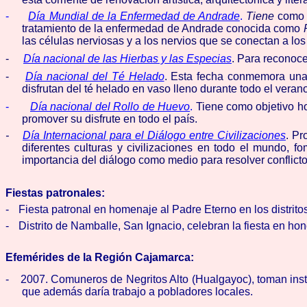
-
Día Mundial de la Enfermedad de Andrade
.
Tiene
como o
tratamiento de la enfermedad de Andrade
conocida como
las células nerviosas y a los nervios que se conectan a l
-
Día nacional de las Hierbas y las Especias
. Para
reconocer
-
Día nacional del Té Helado
. Esta fecha
conmemora una d
disfrutan del té helado en vaso lleno durante todo el veran
-
Día nacional del Rollo de Huevo
.
Tiene como objetivo ho
promover su disfrute en todo el país.
-
Día Internacional para el Diálogo entre Civilizaciones
.
Pr
diferentes culturas y civilizaciones en todo el mundo, fo
importancia del diálogo como medio para resolver conflict
Fiestas patronales:
-
Fiesta patronal en homenaje al Padre Eterno en los distrito
-
Distrito de Namballe, San Ignacio, celebran la fiesta en hon
Efemérides de la Región Cajamarca:
-
2007. Comuneros de Negritos Alto (Hualgayoc), toman insta
que además daría trabajo a pobladores locales.