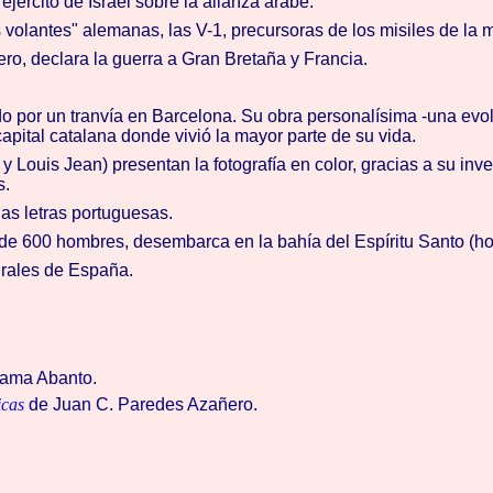
ejército de Israel sobre la alianza árabe.
olantes" alemanas, las V-1, precursoras de los misiles de la m
ero, declara la guerra a Gran Bretaña y Francia.
do por un tranvía en Barcelona. Su obra personalísima -una evo
pital catalana donde vivió la mayor parte de su vida.
ouis Jean) presentan la fotografía en color, gracias a su invent
s.
as letras portuguesas.
 de 600 hombres, desembarca en la bahía del Espíritu Santo (h
urales de España.
zama Abanto.
icas
de Juan C. Paredes Azañero.