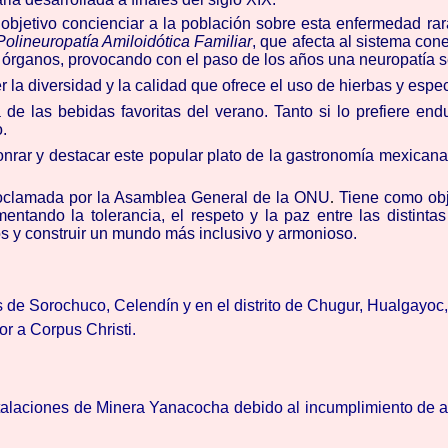
bjetivo concienciar a la población sobre esta enfermedad rara
Polineuropatía Amiloidótica Familiar
, que afecta al sistema cone
os órganos, provocando con el paso de los años una neuropatía s
 la diversidad y la calidad que ofrece el uso de hierbas y espe
e las bebidas favoritas del verano. Tanto si lo prefiere en
o.
nrar y destacar este popular plato de la gastronomía mexicana.
oclamada por la Asamblea General de la ONU
.
Tiene como obj
mentando la tolerancia, el respeto y la paz entre las distinta
os y construir un mundo más inclusivo y armonioso.
s de Sorochuco, Celendín y en el distrito de Chugur, Hualgayoc
or a Corpus Christi.
laciones de Minera Yanacocha debido al incumplimiento de acue