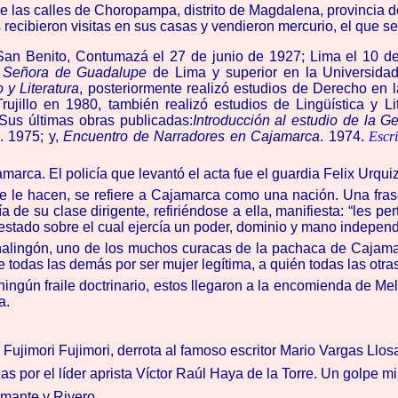
e las calles de Choropampa, distrito de Magdalena, provincia 
os recibieron visitas en sus casas y vendieron mercurio, el que 
(San Benito, Contumazá el 27 de junio de 1927; Lima el 10 d
 Señora de Guadalupe
de Lima y superior en la Universidad 
 y Literatura
, posteriormente realizó estudios de Derecho en
ujillo en 1980, también realizó estudios de Lingüística y L
 Sus últimas obras publicadas:
Introducción al estudio de la G
. 1975; y,
Encuentro de Narradores en Cajamarca
. 1974.
Escr
rca. El policía que levantó el acta fue el guardia Felix Urquizo
 le hacen, se refiere a Cajamarca como una nación. Una frase 
e su clase dirigente, refiriéndose a ella, manifiesta: “les per
tado sobre el cual ejercía un poder, dominio y mano independ
alingón, uno de los muchos curacas de la pachaca de Cajamar
 todas las demás por ser mujer legítima, a quién todas las otr
ingún fraile doctrinario, estos llegaron a la encomienda de Mel
a.
Fujimori Fujimori, derrota al famoso escritor Mario Vargas Llos
s por el líder aprista Víctor Raúl Haya de la Torre. Un golpe mi
amante y Rivero.