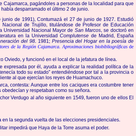
de Cajamarca, pagándoles a personas de la localidad para que
se había desparramado el último 2 de junio.
e junio de 1991), Contumazá el 27 de junio de 1927. Estudió
Nacional de Trujillo, titulándose de Profesor de Educación
 la Universidad Nacional Mayor de
San Marcos
, se doctoró en
iteratura en la Universidad
Complutense
de Madrid, España
eneración del 98
. 1981;
Presencia del Hogar en la poesía de
itores de la Región Cajamarca. Aproximaciones biobibliográficas
de
 Oviedo, y funcionó en el local de la jefatura de línea.
expresada por él, ayuda a explicar la realidad política de la
tenecía todo su estado” entendiéndose por tal a la provincia o
iente al que ejercían los reyes de Huamachuco.
ca, contesta: Aunque entre los caciques era costumbre tener
as obedecían y respetaban como su señora.
chor Verdugo al año siguiente en 1549, fueron uno de ellos El
a en la segunda vuelta de las elecciones presidenciales.
litar impedirá que Haya de la Torre asuma el poder.