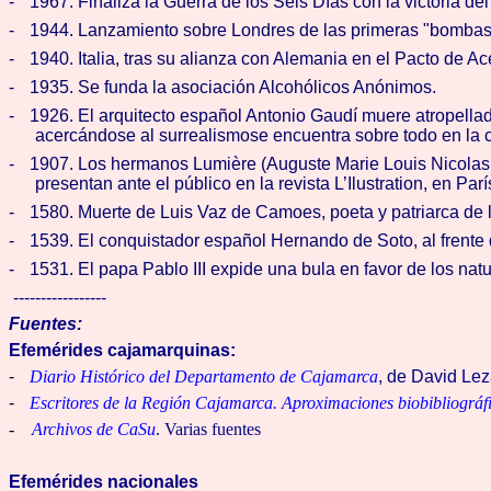
-
1967. Finaliza la Guerra de los Seis Días con la victoria del 
-
1944. Lanzamiento sobre Londres de las primeras "bombas v
-
1940. Italia, tras su alianza con Alemania en el Pacto de Ac
-
1935. Se funda la asociación Alcohólicos Anónimos.
-
1926. El arquitecto español Antonio Gaudí muere atropella
acercándose al surrealismose encuentra sobre todo en la ca
-
1907. Los hermanos Lumière (Auguste Marie Louis Nicolas y L
presentan ante el público en la revista L’Ilustration, en Parí
-
1580. Muerte de Luis Vaz de Camoes, poeta y patriarca de l
-
1539. El conquistador español Hernando de Soto, al frente
-
1531. El papa Pablo III expide una bula en favor de los nat
-----------------
Fuentes:
Efemérides cajamarquinas:
-
Diario Histórico del Departamento de Cajamarca
, de David Le
-
Escritores de la Región Cajamarca. Aproximaciones biobibliográf
-
Archivos de CaSu
. Varias fuentes
Efemérides nacionales