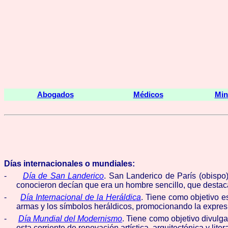
Abogados
Médicos
Min
Días internacionales o mundiales:
-
Día de San Landerico
. San Landerico de París (obispo)
conocieron decían que era un hombre sencillo, que destac
-
Día Internacional de la Heráldica
.
Tiene como objetivo es
armas y los símbolos heráldicos, promocionando la expresión 
-
Día Mundial del Modernismo
.
Tiene como objetivo
divulga
esta corriente de renovación artística, arquitectónica y liter