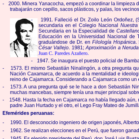
-
2000. Minera Yanacocha, empezó a coordinar la limpieza d
trabajarán con cepillo, sacos plásticos, y palas, los vecin
-
1991. Falleció el Dr. Zoilo León Ordoñez, 
secundaria en el Colegio Nacional
Nuestra
Secundaria en la Especialidad de
Castellano
Educación en la Universidad Nacional de Tr
graduándose de Dr. en
Filología Hispánica
.
César Vallejo
. 1981;
Aproximación a Neruda
Juan C. Paredes Azañero.
-
1947. Se inaugura el puesto policial de Bambama
-
1573. El mismo Sebastián Ninalingón, a otra pregunta que
Nación Caxamarca, de acuerdo a la mentalidad e ideología d
reino de Cajamarca. Considerando a Cajamarca como un es
-
1573. A una pregunta qué se le hace a don Sebastián Nin
muchas mancebas, siempre tenía una mujer principal sobre
-
1548. Hasta la fecha en Cajamarca no había llegado aún, n
padre Juan Hurtado y el otro, el Lego Fray Mateo de Jumill
Efemérides peruanas:
-
1990. El desconocido ingeniero de origen japonés, Alberto 
-
1962. Se realizan elecciones en el Perú, que fueron ganada
-
1945. Es elegido presidente del Perú, don José Luis Bust