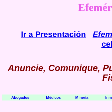
Efemér
Ir a Presentación
Efem
ce
Anuncie, Comunique, Pu
Fi
Abogados
Médicos
Minería
Inm