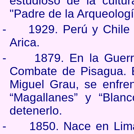
estudioso de la cultu
"Padre de la Arqueolog
-
1929. Perú y Chile 
Arica.
-
1879.
En la Guerr
Combate de Pisagua. 
Miguel Grau, se enfre
“Magallanes” y “Blan
detenerlo.
-
1850. Nace en Lima