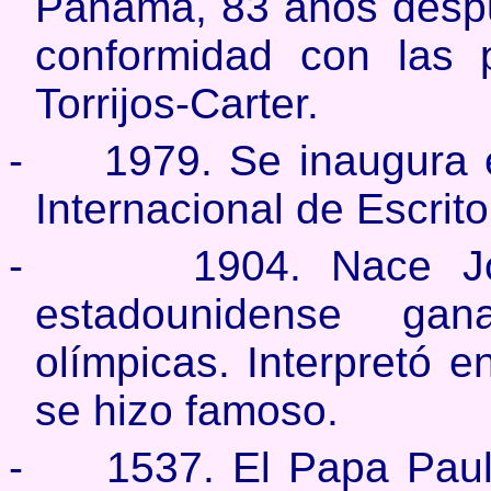
Panamá, 83 años despu
conformidad con las 
Torrijos-Carter.
-
1979. Se inaugura 
Internacional de Escri
-
1904. Nace J
estadounidense ga
olímpicas. Interpretó e
se hizo famoso.
-
1537. El Papa Paul