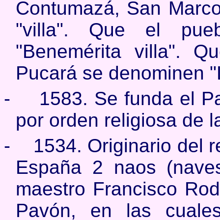
Contumazá, San Marco
"villa". Que el pu
"Benemérita villa". Q
Pucará se denominen "Le
-
1583. Se funda el P
por orden religiosa de l
-
1534.
Originario del 
España 2 naos (naves
maestro Francisco Rodr
Pavón, en las cuales