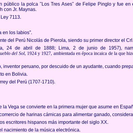
 público la polca "Los Tres Ases" de Felipe Pinglo y fue en
sh con Jr. Maynas.
o Ley 7113.
 en los labios”.
nte del Perú Nicolás de Pierola, siendo su primer director el Cr
pa, 24 de abril de 1888; Lima, 2 de junio de 1957), nar
ueblo del Sol
, 1924 y
1927, ambientada en época incaica de la que hiz
o, inventor peruano, por descuido de un ayudante, cuando prep
to en Bolivia.
rey del Perú (1707-1710).
e la Vega se convierte en la primera mujer que asume en Españ
comercio de harinas cárnicas para alimentar ganado, considera
los escritores hispanos más importante del siglo XX.
 nacimiento de la música electrónica.