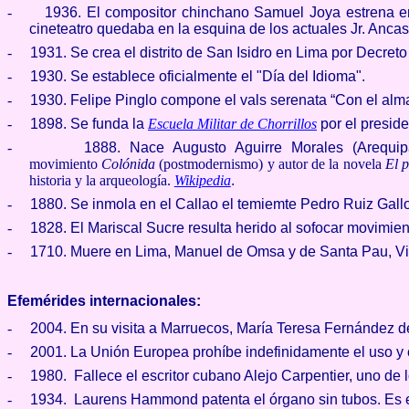
-
1936. El compositor chinchano Samuel Joya estrena en
cineteatro quedaba en la esquina de los actuales Jr. Anca
-
1931. Se crea el distrito de San Isidro en Li­ma por Decret
-
1930. Se establece oficialmente el "Día del Idioma".
-
1930. Felipe Pinglo compone el vals serenata “Con el alma
-
1898. Se funda la
Escuela Militar de Chorrillos
por el preside
-
1888. Nace
Augusto Aguirre Morales (Arequi
movimiento
Colónida
(postmodernismo) y autor de la novela
El p
historia y la arqueología.
Wikipedia
.
-
1880. Se inmola en el Ca­llao el temiemte Pedro Ruiz Gall
-
1828. El Mariscal Sucre resulta he­rido al sofocar movimien
-
1710. Muere en Lima, Manuel de Omsa y de Santa Pau, Vir
Efemérides internacionales:
-
2004. En su visita a Marruecos, María Teresa Fernández d
-
2001. La Unión Europea prohíbe indefinidamente el uso y 
-
1980. Fallece el escritor cubano Alejo Carpentier, uno de 
-
1934. Laurens Hammond patenta el órgano sin tubos. Es el