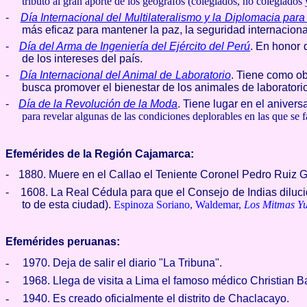
tributo al gran aporte de los geógrafos (colegiados, no colegiados y
-
Día Internacional del Multilateralismo y la Diplomacia para
más eficaz para mantener la paz, la seguridad internaciona
-
Día del Arma de Ingeniería del Ejército del Perú
.
En honor d
de los intereses del país.
-
Día Internacional del Animal de Laboratorio
.
Tiene como obj
busca promover el bienestar de los animales de laboratorio
-
Día de la Revolución de la Moda
.
Tiene lugar en el anivers
para revelar algunas de las condiciones deplorables en las que se f
Efemérides de la Región Cajamarca:
-
1880. Muere en el Callao el Teniente Coronel Pedro Ruiz G
-
1608. La Real Cédula para que el Consejo de Indias diluc
to de esta ciudad).
Espinoza Soriano, Waldemar,
Los Mitmas Yu
Efemérides peruanas:
-
1
970. Deja de salir el diario "La Tribuna".
-
1968. Llega de visita a Lima el famo­so médico Christian B
-
1940. Es creado oficialmente el dis­trito de Chaclacayo.