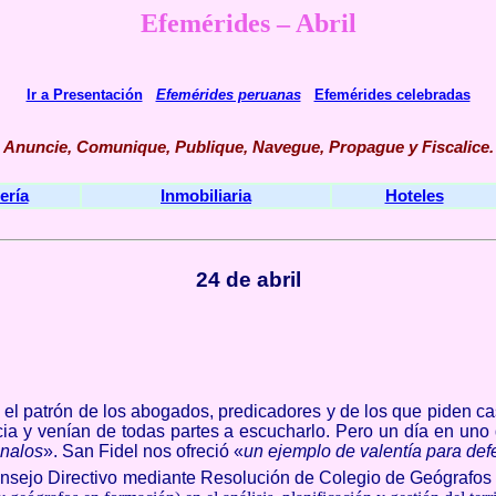
E
femérides – Abril
Ir a Presentación
Efemérides peruanas
Efemérides celebradas
Anuncie, Comunique, Publique, Navegue, Propague y Fiscalice
.
ería
Inmobiliaria
Hoteles
24 de abril
el patrón de los abogados, predicadores y de los que piden c
ia y venían de todas partes a escucharlo. Pero un día en un
ónalos
». San Fidel nos ofreció «
un ejemplo de valentía para de
Consejo Directivo mediante Resolución de Colegio de Geógrafo