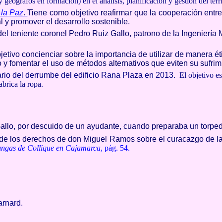
 geógrafos en formación) en el análisis, planificación y gestión del terri
 la Paz
.
Tiene como objetivo reafirmar que la cooperación entre
l y promover el desarrollo sostenible.
el teniente coronel Pedro Ruiz Gallo, patrono de la Ingenierí
etivo concienciar sobre la importancia de utilizar de manera éti
 y fomentar el uso de métodos alternativos que eviten su sufrim
ario del derrumbe del edificio Rana Plaza en 2013.
El objetivo es
abrica la ropa.
allo, por descuido de un ayudante, cuando preparaba un torpe
ide los derechos de don Miguel Ramos sobre el curacazgo de l
ngas de Collique en Cajamarca
, pág. 54.
arnard.