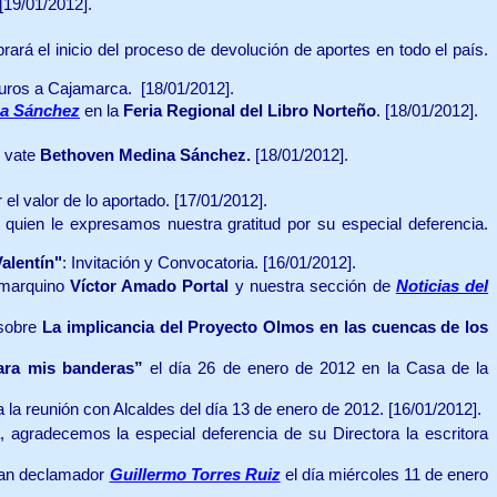
[19/01/2012].
rá el inicio del proceso de devolución de aportes en todo el país.
auros a Cajamarca.
[18/01/2012].
a Sánchez
en la
Feria Regional del Libro Norteño
.
[18/01/2012].
n vate
Bethoven Medina Sánchez.
[18/01/2012].
el valor de lo aportado.
[17/01/2012].
quien le expresamos nuestra gratitud por su especial deferencia.
alentín"
: Invitación y Convocatoria.
[16/01/2012].
jamarquino
Víctor Amado Portal
y nuestra sección de
Noticias del
 sobre
La implicancia del Proyecto Olmos en las cuencas de los
ara mis banderas”
el día 26 de enero de 2012 en la Casa de la
a la reunión con Alcaldes del día 13 de enero de 2012.
[16/01/2012].
a, agradecemos la especial deferencia de su Directora la escritora
gran declamador
Guillermo Torres Ruiz
el día miércoles 11 de enero