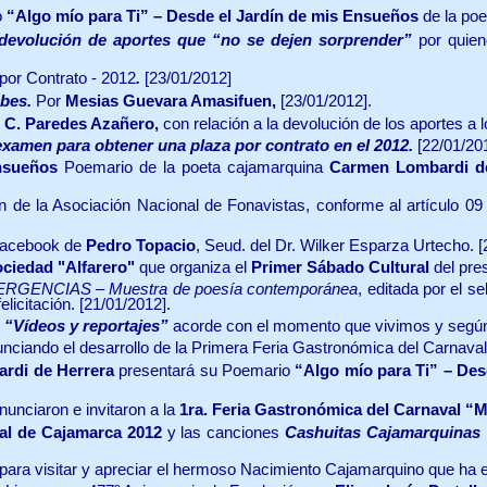
o
“Algo mío para Ti” – Desde el Jardín de mis Ensueños
de la po
 devolución de aportes que “no se dejen sorprender”
por quien
por Contrato - 2012
.
[23/01/2012]
ebes.
Por
Mesias Guevara Amasifuen,
[23/01/2012].
 C. Paredes Azañero,
con relación a la devolución de los aportes a l
 examen para obtener una plaza por contrato en el 2012.
[22/01/20
nsueños
Poemario de la poeta cajamarquina
Carmen Lombardi d
n de la Asociación Nacional de Fonavistas, conforme al artículo 09 d
 Facebook de
Pedro Topacio
, Seud. del Dr. Wilker Esparza Urtecho.
[
ociedad "Alfarero"
que organiza el
Primer Sábado Cultural
del pre
GENCIAS – Muestra de poesía contemporánea
, editada por el s
elicitación.
[21/01/2012].
n
“Vídeos y reportajes”
acorde con el momento que vivimos y según 
unciando el desarrollo de la Primera Feria Gastronómica del Carnav
rdi de Herrera
presentará su Poemario
“Algo mío para Ti” – Des
unciaron e invitaron a la
1ra. Feria Gastronómica del Carnaval “
al de Cajamarca 2012
y las canciones
Cashuitas Cajamarquinas
 para visitar y apreciar el hermoso Nacimiento Cajamarquino que ha e