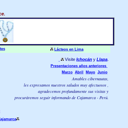
ce
.
tes
Lácteos en Lima
Visite
Ichocán
y
Llapa
.
Presentaciones años anteriores
Marzo
Abril
Mayo
Junio
Amables
cibernautas,
les expresamos nuestros saludos muy afectuosos ,
agradecemos profundamente sus visitas y
procuráremos seguir informando de Cajamarca - Perú.
s
Cajamarca