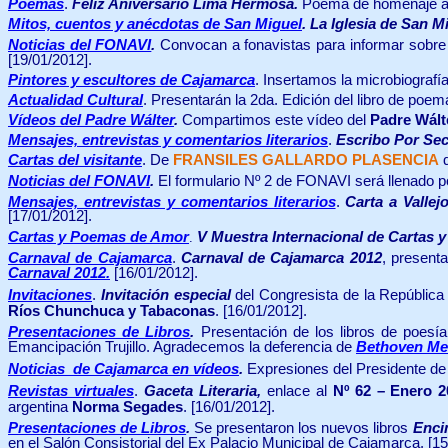
Poemas
.
Feliz Aniversario Lima Hermosa.
Poema de homenaje a 
Mitos, cuentos y anécdotas de San Miguel
.
La Iglesia de San M
Noticias del FONAVI
.
Convocan a fonavistas para informar sobre 
[19/01/2012].
Pintores y escultores de Cajamarca
. Insertamos la microbiografí
Actualidad Cultural
. Presentarán la 2da. Edición del libro de poe
Vídeos del Padre Wálter
.
Compartimos este vídeo del
Padre Wált
Mensajes, entrevistas y comentarios literarios
.
Escribo Por Se
Cartas del visitante
. De
FRANSILES GALLARDO PLASENCIA
q
Noticias del FONAVI
.
El formulario Nº 2 de FONAVI será llenado po
Mensajes, entrevistas y comentarios literarios
.
Carta a Vallej
[17/01/2012].
Cartas y Poemas de Amor
V Muestra Internacional de Cartas
.
Carnaval de Cajamarca
.
Carnaval de Cajamarca 2012
, present
Carnaval 2012.
[16/01/2012].
Invitaciones
.
Invitación especial
del Congresista de la Repúblic
Ríos Chunchuca y Tabaconas
.
[16/01/2012].
Presentaciones de Libros
.
Presentación de los libros de poes
Emancipación Trujillo. Agradecemos la deferencia de
Bethoven Me
Noticias de Cajamarca en vídeos
.
Expresiones del Presidente d
Revistas virtuales
.
Gaceta Literaria,
enlace al
Nº 62 – Enero 2
argentina
Norma Segades
. [16/01/2012].
Presentaciones de Libros
.
Se presentaron los nuevos libros
Enci
en el Salón Consistorial del Ex Palacio Municipal de Cajamarca
. [1