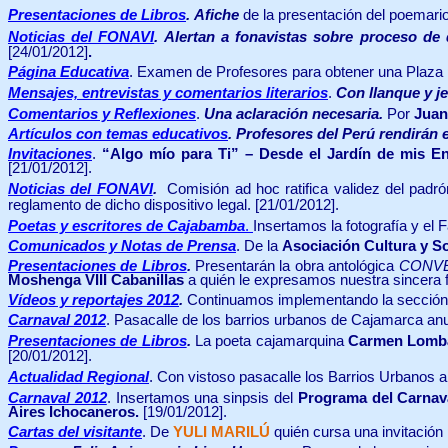
Presentaciones de Libros
.
Afiche
de la presentación del poemari
Noticias del FONAVI
.
Alertan a fonavistas sobre proceso de
[24/01/2012]
.
Página Educativa
.
Examen de Profesores para obtener una Plaza 
Mensajes, entrevistas y comentarios literarios
.
Con llanque y j
Comentarios y Reflexiones
.
Una aclaración necesaria.
Por
Juan
Artículos con temas educativos
. Profesores del Perú rendirán
Invitaciones
.
“Algo mío para Ti” – Desde el Jardín de mis E
[21/01/2012].
Noticias del FONAVI
.
Comisión ad hoc ratifica validez del padró
reglamento de dicho dispositivo legal.
[21/01/2012].
Poetas y escritores de Cajabamba
.
Insertamos la fotografía y el
Comunicados y Notas de Prensa
.
De la
Asociación Cultura y S
Presentaciones de Libros
.
Presentarán la obra antológica
CONVER
Moshenga VIII Cabanillas
a quién le expresamos nuestra sincera f
Vídeos y reportajes 2012
.
Continuamos implementando la secció
Carnaval 2012
. Pasacalle de los barrios urbanos de Cajamarca an
Presentaciones de Libros
.
L
a poeta cajamarquina
Carmen Lomba
[20/01/2012].
Actualidad Regional
.
Con vistoso pasacalle los Barrios Urbanos an
Carnaval 2012
. Insertamos una sinpsis del
Programa del Carnav
Aires Ichocaneros.
[19/01/2012].
Cartas del visitante
. De
YULI MARILÚ
quién cursa una invitación