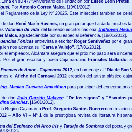
Lima en su 477º Aniversario de Fundación por
Eliseo León Pretell.
iguel.
Por
Antonio Correa Malca.
[19/01/2012].
el Reglamento de la Ley Nº 29625. Este miércoles también se celebra
a de don
René Marín Ravines
, un gran pintor que ha dado muchos l
mas
Volumen de vida
del laureado escritor nacional
Bethoven Medin
er Malca
, agradeciéndole por su especial deferencia.
[18/01/2012].
cuencias Fónicas
entrevista a escritor
Roger Santivañez
por el gra
uien nos alcanza su
"Carta a Vallejo"
.
[17/01/2012].
r el empleador, Alcántara asegura que el próximo paso será sincerar 
o.
Por el gran escritor y poeta Cajamarquino
Fransiles Gallardo,
a 
 y Poemas de Amor - Cajamarca 2012
, en homenaje al
"Día de San V
amos el
Afiche del Carnaval 2012
creación del artista plástico ca
a
Ing.
Mesias Guevara Amasifuen
p
ara participar del conversatorio
ía de don
Julio Garrido Malaver
: “De los signos” y “Escudos p
dina Sánchez
.
[16/01/2012].
e la Región Cajamarca
Prof. Gregorio Santos Guerrero
en relación 
012
–
Año VI – Nº 1
de la prestigiosa revista de literatura hispan
ma del Espinazo del Arco Iris
y
Tatuaje de Sombras
del poeta y 
5/01/2012].