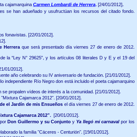
eta cajamarquina
Carmen Lombardi de Herrera
.
[24/01/2012]
.
es se han adueñado y usufructúan los recursos del citado fondo.
os fonavistas. [22/01/2012].
12].
e Herrera
que será presentado día viernes 27 de enero de 2012.
e la “Ley N° 29625”, y los artículos 08 literales D y E y el 19 del
21/01/2012].
sente año celebrando su IV aniversario de fundación.
[21/01/2012].
ello independiente Río Negro don está incluido el poeta cajamarquino
se propalen vídeos de interés a la comunidad.
[21/01/2012].
al "Mixtura Cajamarca 2012".
[20/01/2012].
de el Jardín de mis Ensueños
el día viernes 27 de enero de 2012.
Mixtura Cajamarca 2012”.
[20/01/2012].
por
Don Guillermo y su Conjunto
y
Ya llegó mi carnaval
por los
laborado la familia "Cáceres - Centurión".
[19/01/2012].