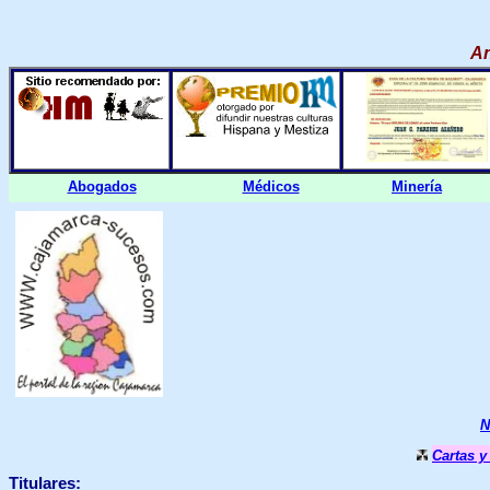
An
Abogados
Médicos
Minería
N
Cartas 
Titulares: