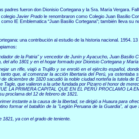
us padres fueron don Dionisio Cortegana y la Sra. María Vergara. Fall
 colegio
Javier Prado
le renombraron como Colegio Juan Basilio Co
como IE Emblematica “Juan Basilio Cortegana”; también lleva su nom
rtegana: una contribución al estudio de la historia nacional
. 1954. 1
opiamos:
dor de la Patria" y vencedor de Junín y Ayacucho, Juan Basilio Cort
, del año 1801 y en el hogar formado por Dionisio Cortegana y María
r un rifle, viajó a Trujillo y se enroló en el ejército español, dond
 tanto que, al comenzar la acción libertaria del Perú, ya ostentaba s
9 de diciembre de 1820 sacudió la noble ciudad norteña la tutela de 
e Tagle, que valieron a la urbe fundada por Pizarro el honor de mere
LO FUE LA PRIMERA CAPITAL QUE EN EL PERÚ PROCLAMO LA EMANC
su proclama del 12 de febrero de 1821.
rimer instante a la causa de la libertad, se dirigió a Huaura para ofr
entino formar el batallón de la "Legión Peruana de la Guardia", al qu
e 1821, ya con el grado de teniente.