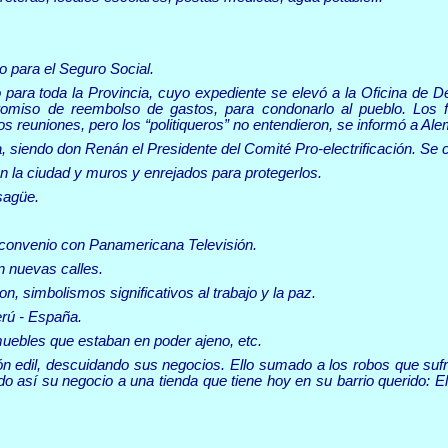
io para el Seguro Social.
 para toda la Provincia, cuyo expediente se elevó a la Oficina de D
promiso de reembolso de gastos, para condonarlo al pueblo. 
euniones, pero los “politiqueros” no entendieron, se informó a Alem
ga, siendo don Renán el Presidente del Comité Pro
-electrificación. Se
n la ciudad y muros y enrejados para protegerlos.
sagüe.
n convenio con Panamericana Televisión.
n nuevas calles.
o
n, simbolismos significativos al trabajo y la paz.
rú - España.
muebles que estaban en poder ajeno, etc.
 edil, descuidando sus negocios. Ello sumado a los robos que sufrió
 así su negocio a una tienda que tiene hoy en su barrio querido: