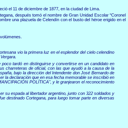
eció el 11 de diciembre de 1877, en la ciudad de Lima.
rtegana, después tomó el nombre de Gran Unidad Escolar “Coronel
bre una plazuela de Celendín con el busto del héroe erigido en el
3 volúmenes
.
esana vio la primera luz en el esplendor del cielo celendino
 Vergara.
e poco tardó en distinguirse y convertirse en un candidato en
us charreteras de oficial, con las que ayudó a la causa de la
España, bajo la dirección del Intendente don José Bernardo de
cer la declaración que en esa fecha memorable se inscribió en
IPACIÓN POLÍTICA", y le granjearon el reconocimiento
ecer su espada al libertador argentino, junto con 322 soldados y
e fue destinado Cortegana, para luego tomar parte en diversas