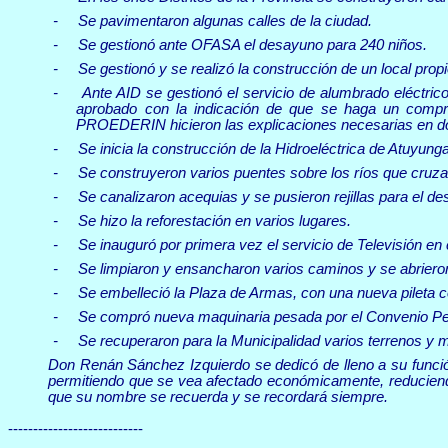
-
Se pavimentaron algunas calles de la ciudad.
-
Se gestionó ante OFASA
el desayuno para 240 niños.
-
Se gestionó y se realizó la construcción de un local prop
-
Ante AID se gestionó el servicio de alumbrado eléctrico
aprobado con la indicación de que se haga un com
PROEDERIN hicieron las explicaciones necesarias en dos r
-
Se inicia la construcción de la Hidroeléctrica de Atuyun
-
Se construyeron varios puentes sobre los ríos que cruza
-
Se canalizaron acequias y se pusieron rejillas para el de
-
Se hizo la reforestación en varios lugares.
-
Se inauguró por primera vez el servicio de Televisión e
-
Se limpiaron y ensancharon varios caminos y se abriero
-
Se embelleció la Plaza de Armas, con una nueva pileta c
-
Se compró nueva maquinaria pesada por el Convenio Pe
-
Se recuperaron para la Municipalidad varios terrenos y 
Don Renán Sánchez Izquierdo se dedicó de lleno a su función
permitiendo que se vea afectado económicamente, reduciendo
que su nombre se recuerda y se recordará siempre.
---------------------------