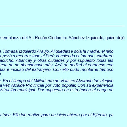
 semblanza del Sr. Renán Clodomiro Sánchez Izquierdo, quién dejó
Tomasa Izquierdo Araujo. Al quedarse sola la madre, el niño
empezó a recorrer todo el Perú vendiendo el famoso sombrero
cucho, Abancay y otras ciudades y por supuesto todas las
mesa de no abandonarlo más. Acá se dedicó al comercio con
s e incluso del extranjero. Con ello pudo montar el famoso
).
. En el tiempo del Militarismo de Velasco Alvarado fue elegido
 vez Alcalde Provincial por voto popular. Con su experiencia
nistración municipal. Por supuesto en esta época el cargo de
ca. Ello fue motivo para un juicio abierto por el Ejército, ya