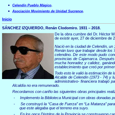
Celendín Pueblo Mágico
.
Asociación Movimiento de Unidad Sucrence
.
Inicio
SÁNCHEZ IZQUIERDO
, Renán Clodomiro. 1931 – 2018.
De la obra cumbre del Dr. Héctor M
de existir ayer, 27 de diciembre de 
Nació en la ciudad de Celendín, un
Renán tuvo que trabajar desde los 
celendino. De este modo pudo con
provincias de Cajamarca. Después 
mucha honradez y calidez, ganándos
establecimiento que creó por primer
Todo esto le valió la estimación de 
Alcalde de Celendín (1973 - 74) y 
administrativo- financiera trabajó 
Alcaldía no era remunerado.
Recordamos con cariño las siguientes obras principales rea
-
Implemento la Biblioteca Municipal con obras donadas po
-
Se construyó la “Casa de Fuerza” en “La Matanza” para mo
que este alegaba que el terreno era suyo.
-
En los once Distritos de la Provincia se construyeron car