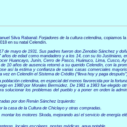
anuel Silva Rabanal:
Forjadores de la cultura celendina
, copiamos la
2018 en su natal Celendín.
 17 de mayo de 1931. Sus padres fueron don Zenobio Sánchez y doña 
7 años de edad como mandadero y a los 14, con su tío Justiniano, 
ocer Huancayo, Junín, Cerro de Pasco, Huánuco, Lima, Cusco, Aya
de 10 años de ausencia retornó a su querido Celendín, con la pro
e así la estima y confianza de varias casas comerciales mayorista
a vez en Celendín el Sistema de Crédito (“lleva hoy y paga después”
la población celendina, en especial
del menos favorecida por la fortuna
luego en 1980 por Morales Bermúdez. De 1981 a 1983 fue elegido otra
para solucionar los problemas del pueblo y a poner en orden la admi
lizadas por don Renán Sánchez Izquierdo:
r la casa de la Cultura de Chiclayo y otras compradas.
ntar los motores Skoda, mejorando así el servicio de energía eléctri
reteras, locales escolares, postas médicas, agua potable...