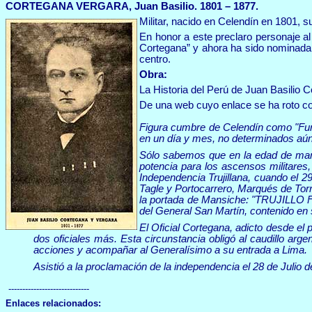
CORTEGANA VERGARA, Juan Basilio. 1801 – 1877.
Militar, nacido en Celendín en 1801, s
En honor a este preclaro personaje al
Cortegana” y ahora ha sido nominada 
centro.
Obra:
La Historia del Perú de Juan Basilio Co
De una web cuyo enlace se ha roto c
Figura cumbre de Celendín como "Funda
en un día y mes, no determinados aún
Sólo sabemos que en la edad de maneja
potencia para los ascensos militares,
Independencia Trujillana, cuando el 2
Tagle y Portocarrero, Marqués de Torr
la portada de Mansiche: "TRUJIL
del General San Martín, contenido en 
El Oficial Cortegana, adicto desde el p
dos oficiales más. Esta circunstancia obligó al caudillo arg
acciones y acompañar al Generalísimo a su entrada a Lima.
Asistió a la proclamación de la independencia el 28 de Julio d
-----------------------------
Enlaces relacionados: