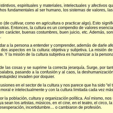
intivos, espirituales y materiales, intelectuales y afectivos q
chos fundamentales al ser humano, los sistemas de valores, las t
tivo (de cultivar, como en agricultura o practicar algo). Esto sig
y otras. Entonces, la cultura es un compendio de valores esencial
n carácter, buenas costumbres, buen juicio, etc. Además, son 
.
ayudar a la persona a entender y comprender, además de darle afe
dos aspectos en la cultura: objetiva y subjetiva. La misión de
Y la misión de la cultura subjetiva es humanizar a la persona. 
e las cosas y se suprime la correcta jerarquía. Surge, por tan
la palabra, pasando a la confusión y al caos, la deshumanizaci
 estupidez invaden por doquier.
cusiones en el sector de la cultura y nos parece que ha sido “e
oral e intelectualmente y con la cultura limitada cada vez más 
or la población, cultura y organización política. Así mismo, nos
ean los artistas, músicos, en el cine, en el teatro, el circo, l
esesperación, incertidumbre… o cambiaron de profesión.