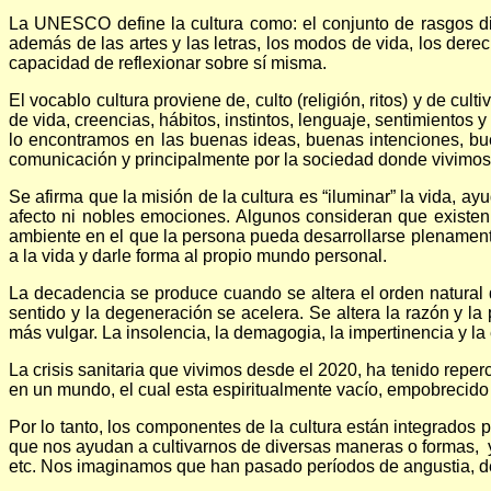
La UNESCO define la cultura como: el conjunto de rasgos dist
además de las artes y las letras, los modos de vida, los dere
capacidad de reflexionar sobre sí misma.
El vocablo cultura proviene de, culto (religión, ritos) y de cul
de vida, creencias, hábitos, instintos, lenguaje, sentimientos 
lo encontramos en las buenas ideas, buenas intenciones, bue
comunicación y principalmente por la sociedad donde vivimos
Se afirma que la misión de la cultura es “iluminar” la vida, 
afecto ni nobles emociones. Algunos consideran que existen 
ambiente en el que la persona pueda desarrollarse plenamente. 
a la vida y darle forma al propio mundo personal.
La decadencia se produce cuando se altera el orden natural d
sentido y la degeneración se acelera. Se altera la razón y 
más vulgar. La insolencia, la demagogia, la impertinencia y la
La crisis sanitaria que vivimos desde el 2020, ha tenido reper
en un mundo, el cual esta espiritualmente vacío, empobrecido m
Por lo tanto, los componentes de la cultura están integrados p
que nos ayudan a cultivarnos de diversas maneras o formas, ya s
etc. Nos imaginamos que han pasado períodos de angustia, d