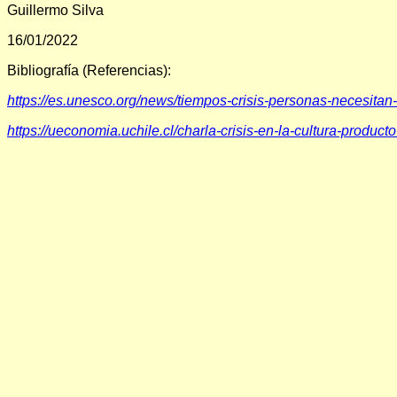
Guillermo Silva
16/01/2022
Bibliografía (Referencias):
https://es.unesco.org/news/tiempos-crisis-personas-necesitan-
https://ueconomia.uchile.cl/charla-crisis-en-la-cultura-produc