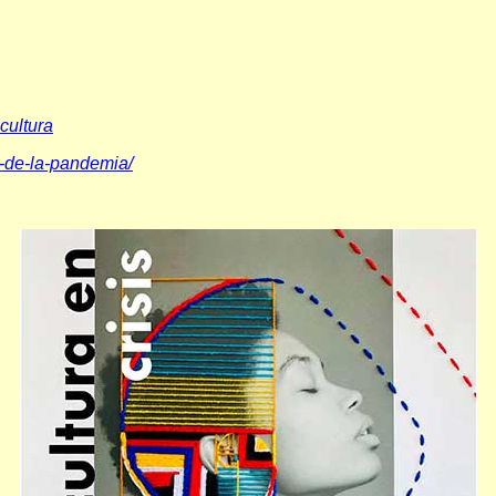
cultura
to-de-la-pandemia/