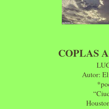
COPLAS A
LUC
Autor: El
*po
“Ciud
Housto