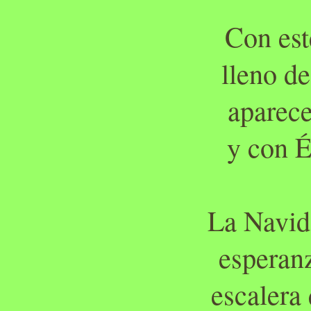
Con est
lleno d
aparece
y con É
La Navid
esperanz
escalera 